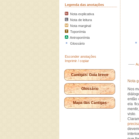
Legenda das anotações
Nota explicativa
Nota de leitura
Nota marginal
Toponímia
Antroponímia
Glossário
Esconder anotações
Imprimir / copiar
-----
Au
Cantigas: Guia breve
Nota g
Glossário
Nos ma
diálog
então 
Mapa das Cantigas
ela fi
mentir
visto.
Clara
precis
devemo
interi
que lh