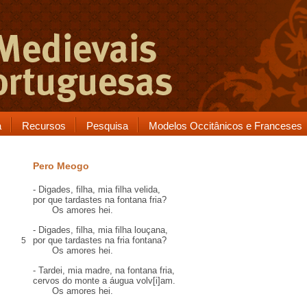
a
Recursos
Pesquisa
Modelos Occitânicos e Franceses
Pero Meogo
- Digades, filha, mia filha
velida
,
por que tardastes na
fontana
fria?
Os amores hei.
- Digades, filha, mia filha
louçana
,
por que tardastes na fria fontana?
5
Os amores hei.
- Tardei, mia madre, na fontana fria,
cervos
do monte a áugua
volv[i]am
.
Os amores hei.