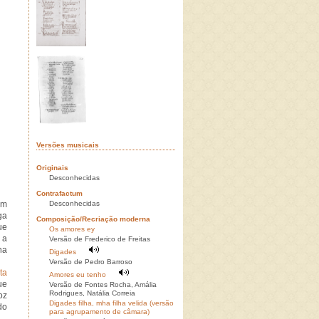
Versões musicais
Originais
Desconhecidas
Contrafactum
Em
Desconhecidas
ga
Composição/Recriação moderna
ue
Os amores ey
 a
Versão de Frederico de Freitas
ha
Digades
Versão de Pedro Barroso
ta
Amores eu tenho
ue
Versão de Fontes Rocha, Amália
Rodrigues, Natália Correia
oz
Digades filha, mha filha velida (versão
do
para agrupamento de câmara)