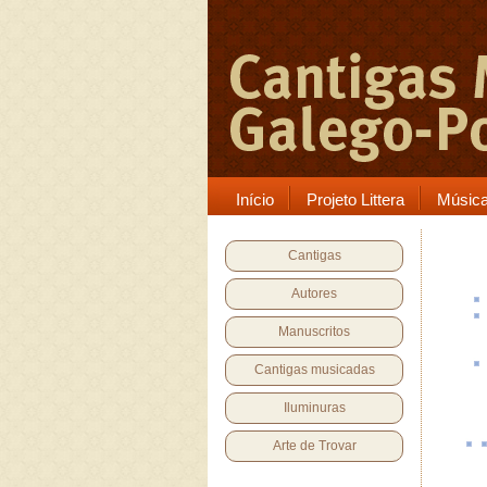
Início
Projeto Littera
Músic
Cantigas
Autores
Manuscritos
Cantigas musicadas
Iluminuras
Arte de Trovar