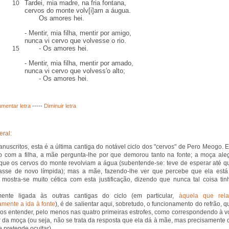
Tardei, mia madre, na fria fontana,
10
cervos do monte volv[i]am a áugua.
Os amores hei.
- Mentir, mia filha, mentir por amigo,
nunca vi cervo que volvesse o rio.
- Os amores hei.
15
- Mentir, mia filha, mentir por amado,
nunca vi cervo que volvess'o
alto
;
- Os amores hei.
mentar letra
-----
Diminuir letra
eral:
nuscritos, esta é a última cantiga do notável ciclo dos "cervos" de Pero Meogo. 
o com a filha, a mãe pergunta-lhe por que demorou tanto na fonte; a moça ale
que os cervos do monte revolviam a água (subentende-se: teve de esperar até q
casse de novo límpida); mas a mãe, fazendo-lhe ver que percebe que ela está
, mostra-se muito cética com esta justificação, dizendo que nunca tal coisa tin
mente ligada às outras cantigas do ciclo (em particular,
àquela que rela
amente a ida à fonte
), é de salientar aqui, sobretudo, o funcionamento do refrão, q
s entender, pelo menos nas quatro primeiras estrofes, como correspondendo à v
or da moça (ou seja, não se trata da resposta que ela dá à mãe, mas precisamente 
e pretende ocultar).