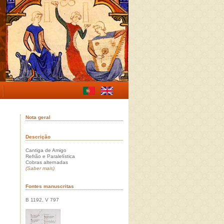
Nota geral
Descrição
Cantiga de Amigo
Refrão e Paralelística
Cobras alternadas
(Saber mais)
Fontes manuscritas
B 1192, V 797