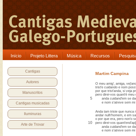
Início
Projeto Littera
Música
Recursos
Pesquis
Cantigas
Martim Campina
Autores
O meu amig', amiga, vej'an
trist'e cuidando e nom poss
por que trist'anda, si veja p
Manuscritos
pero direi-vos quant'é meu 
5
anda cuidand'em se daqu
e nom s'atreve sem mi a 
Cantigas musicadas
Anda tam triste que nunca 
Iluminuras
andar nulh'homem, e em sa
o por que era, pero non'o se
10
pero direi-vos quant'end'ap[
Arte de Trovar
anda cuidand'em se daqu
e nom s'atreve sem mi a 