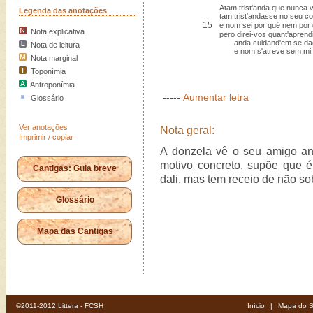
Atam trist'anda que nunca 
Legenda das anotações
tam trist'andasse no seu c
15
e nom sei por quê nem por 
Nota explicativa
pero direi-vos quant'aprendi
anda cuidand'em se daqu
Nota de leitura
e nom s'atreve sem mi a 
Nota marginal
Toponímia
Antroponímia
-----
Aumentar letra
Glossário
Ver anotações
Nota geral:
Imprimir / copiar
A donzela vê o seu amigo and
motivo concreto, supõe que 
Cantigas: Guia breve
dali, mas tem receio de não so
Glossário
Mapa das Cantigas
©2011-2012 Littera - FCSH
Início
|
Mapa do S