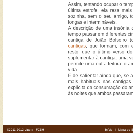
Assim, tentando ocupar o tem
última estrofe, ela reza ma
sozinha, sem o seu amigo, to
longas e intermináveis.
A descrição de uma insónia
tempo passar em diferentes cir
cantiga de Juião Bolseiro
cantigas
, que formam, com e
resto, que o último verso do
suplementar à cantiga, uma vez
permite uma outra leitura: o a
vida.
É de salientar ainda que, se
mais habituais nas cantigas
explícita da consumação do am
às noites que ambos passaram 
©2011-2012 Littera - FCSH
Início
|
Mapa do S