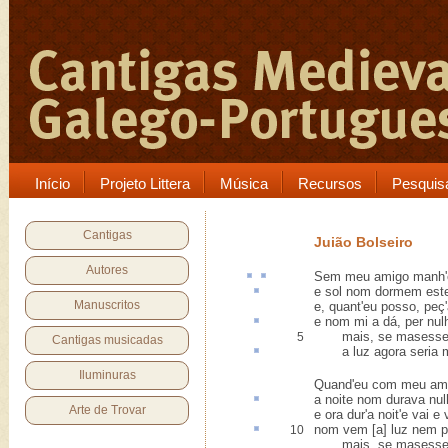
Início
Projeto Littera
Música
Recursos
Pesquis
Cantigas
Juião Bolseiro
Autores
Sem meu amigo
manh
e
sol nom
dormem este
Manuscritos
e, quant'eu posso, peç
e nom mi a dá, per
nul
mais, se masesse 
5
Cantigas musicadas
a luz agora seria
Iluminuras
Quand'eu com meu ami
a noite nom durava
nul
Arte de Trovar
e ora dur'a noit'e vai e
nom vem [a] luz nem
p
10
mais, se masesse 