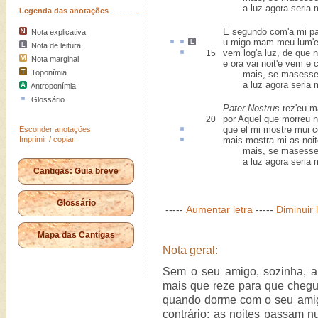
a luz agora seria m
Legenda das anotações
E segundo com'a mi pa
Nota explicativa
u migo
mam
meu lum'e
Nota de leitura
vem log'a luz, de que
15
Nota marginal
e ora vai noit'e vem e 
Toponímia
mais, se masesse 
a luz agora seria m
Antroponímia
Glossário
Pater Nostrus
rez'eu m
por Aquel que morreu n
20
que el mi mostre mui
c
Esconder anotações
Imprimir / copiar
mais mostra-mi as noit
mais, se masesse 
a luz agora seria m
Cantigas: Guia breve
Glossário
-----
Aumentar letra
-----
Diminuir 
Mapa das Cantigas
Nota geral:
Sem o seu amigo, sozinha, a
mais que reze para que chegue
quando dorme com o seu amig
contrário: as noites passam nu