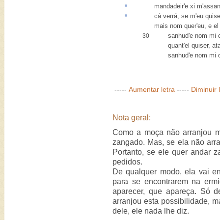
mandadeir
'e xi m'assa
cá
verrá
, se m'eu quise
mais nom quer'eu, e el
sanhud'e nom mi o
30
quant'el quiser, ata
sanhud'e nom mi o
-----
Aumentar letra
-----
Diminuir 
Nota geral:
Como a moça não arranjou m
zangado. Mas, se ela não arra
Portanto, se ele quer andar 
pedidos.
De qualquer modo, ela vai e
para se encontrarem na ermi
aparecer, que apareça. Só d
arranjou esta possibilidade, m
dele, ele nada lhe diz.