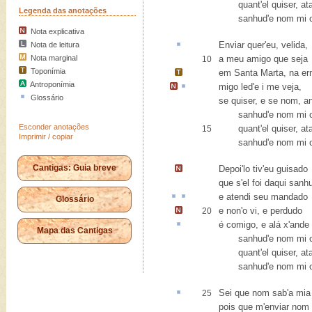
quant'el quiser, ata
Legenda das anotações
sanhud'e nom mi o
Nota explicativa
Enviar quer'eu,
velida
,
Nota de leitura
Nota marginal
a meu amigo que seja
10
Toponímia
em
Santa Marta
, na e
Antroponímia
migo led
'e
i
me veja,
Glossário
se quiser, e se nom, a
sanhud'e nom mi o
Esconder anotações
quant'el quiser, ata
15
Imprimir / copiar
sanhud'e nom mi o
Cantigas: Guia breve
Depoi'lo tiv'eu guisado
que s'el foi daqui sanh
e
atendi
seu
mandado
Glossário
e non'o vi,
e perdudo
20
é comigo
, e
alá
x'ande
Mapa das Cantigas
sanhud'e nom mi o
quant'el quiser, ata
sanhud'e nom mi o
Sei que nom sab'a mi
25
pois que m'enviar nom