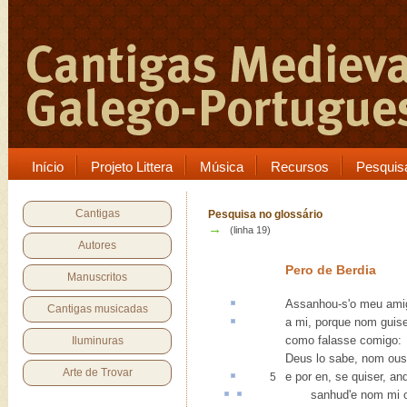
Início
Projeto Littera
Música
Recursos
Pesquis
Cantigas
Pesquisa no glossário
→
(linha 19)
Autores
Pero de Berdia
Manuscritos
Assanhou-s'
o meu ami
Cantigas musicadas
a mi, porque nom
guise
como falasse comigo:
Iluminuras
Deus lo sabe, nom ous
Arte de Trovar
e
por en
, se quiser, an
5
sanhud
'e nom mi