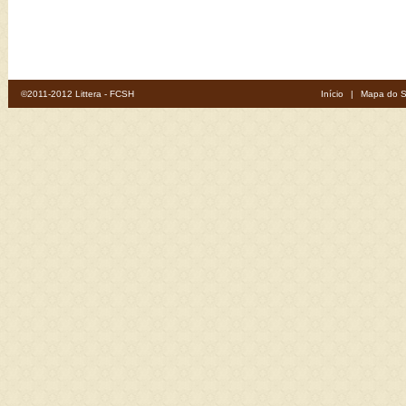
©2011-2012 Littera - FCSH
Início
|
Mapa do S