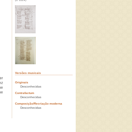
Versões musicais
er
ez
Originais
Desconhecidas
ue
ue
Contrafactum
Desconhecidas
Composição/Recriação moderna
Desconhecidas