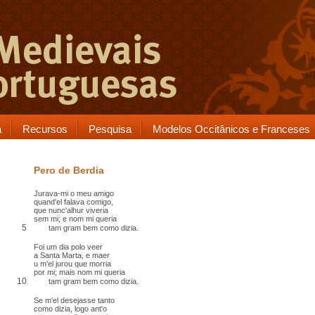
a
Recursos
Pesquisa
Modelos Occitânicos e Franceses
Pero de Berdia
Jurava-mi o meu amigo
quand'el falava comigo,
que nunc'alhur viveria
sem mi; e nom mi queria
5
tam gram bem como dizia.
Foi um dia polo veer
a Santa Marta, e maer
u m'el jurou que morria
por mi; mais nom mi queria
10
tam gram bem como dizia.
Se m'el desejasse tanto
como dizia, logo ant'o