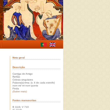
Nota geral
Descrição
Cantiga de Amigo
Refrão
Cobras singulares
Palavra(s)-rima: (v. 4 de cada estrofe)
nom mi/ mi nom queria
Finda
(Saber mais)
Fontes manuscritas
B 1119, V 710
(C 1119)