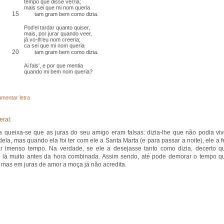
tempo que disse verria;
mais sei que mi nom queria
15
tam gram bem como dizia.
Pod'el tardar quanto quiser,
mais, por jurar quando veer,
já vo-lh'eu nom creeria;
ca sei que mi nom queria
20
tam gram bem como dizia.
Ai fals', e por que mentia
quando mi bem nom queria?
mentar letra
eral:
 queixa-se que as juras do seu amigo eram falsas: dizia-lhe que não podia viv
dela, mas quando ela foi ter com ele a Santa Marta (e para passar a noite), ele a f
r imenso tempo. Na verdade, se ele a desejasse tanto como dizia, decerto q
a lá muito antes da hora combinada. Assim sendo, até pode demorar o tempo q
, mas em juras de amor a moça já não acredita.