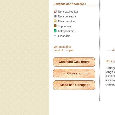
Legenda das anotações
Nota explicativa
Nota de leitura
Nota marginal
Toponímia
Antroponímia
Glossário
Ver anotações
-----
Au
Imprimir / copiar
Nota g
Cantigas: Guia breve
A moça
longe 
Glossário
espera
estari
quiser
Mapa das Cantigas