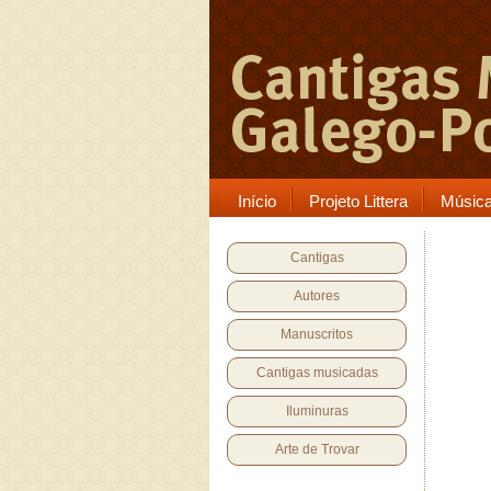
Início
Projeto Littera
Músic
Cantigas
Autores
Manuscritos
Cantigas musicadas
Iluminuras
Arte de Trovar