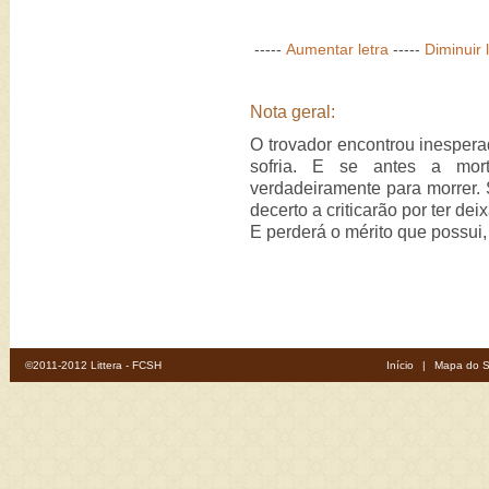
-----
Aumentar letra
-----
Diminuir 
Nota geral:
O trovador encontrou inesper
sofria. E se antes a mort
verdadeiramente para morrer. 
decerto a criticarão por ter d
E perderá o mérito que possui,
©2011-2012 Littera - FCSH
Início
|
Mapa do S