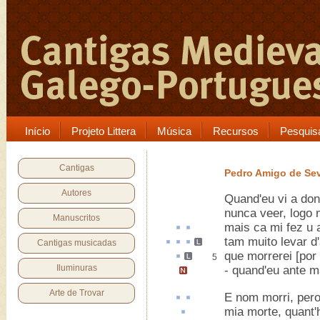
Início
Projeto Littera
Música
Recursos
Pesquis
Cantigas
Pedro Amigo de Sev
Autores
Quand'eu vi a do
nunca veer, logo m
Manuscritos
mais
ca
mi fez
u
tam muito
levar
d'
Cantigas musicadas
que morrerei
[por
5
Iluminuras
-
quand'eu ante m
Arte de Trovar
E nom morri,
per
mia morte,
quant'