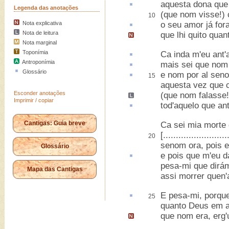
aquesta
dona que 
Legenda das anotações
(que nom visse!)
10
Nota explicativa
o seu amor já fo
Nota de leitura
que lhi quito qua
Nota marginal
Toponímia
Ca
inda m'eu ant'a
Antroponímia
mais sei que nom
Glossário
e nom por
al
seno
15
aquesta vez que c
Esconder anotações
(que nom falasse!
Imprimir / copiar
tod'
aquelo
que ant
Cantigas: Guia breve
Ca sei mia morte
[.........................
20
senom ora, pois e
Glossário
e pois que m'eu
d
pesa-mi que dirám
Mapa das Cantigas
assi morrer quen
E pesa-mi, porqu
25
quanto Deus em a
que nom era, erg'