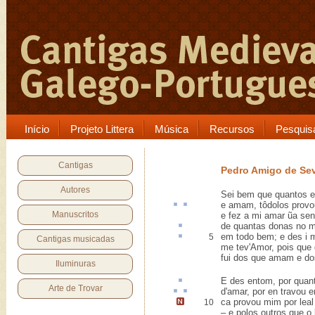
Início
Projeto Littera
Música
Recursos
Pesquis
Cantigas
Pedro Amigo de Sev
Autores
Sei bem que quantos 
e amam,
tôdolos
provo
Manuscritos
e fez a mi amar ũa sen
de quantas donas no
em todo bem; e
des i
m
5
Cantigas musicadas
me tev'Amor, pois que
fui dos que amam e d
Iluminuras
E des entom, por qua
Arte de Trovar
d'amar,
por en
travou
e
ca provou mim por lea
10
– e polos outros que o 