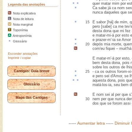
quer matar mim por
es
Legenda das anotações
Ca sabe já
ca
nom ser
nunca daqueles que se 
Nota explicativa
Nota de leitura
E
sabor
[há] de mim, q
15
Nota marginal
pero [sabe] ca me tev
Toponímia
desta dona que mi fez 
e matar-mi-á por esto 
Antroponímia
e
prazer-m'-ia
se Amor 
Glossário
depós
mia morte, quem
20
com'eu fiquei –
muit'há
Esconder anotações
Imprimir / copiar
E matar-m'-á por esto,
bem desta dona, pois 
sobre los outros de lhi
Cantigas: Guia breve
- ca os outros forom-xi-
25
e
pero
sei d'Amor, se l
aquesta
dona,
pois
que
Glossário
matá-los-ia, seu bem 
E nom sei al per que s
Mapa das Cantigas
nem per que nunca dere
30
dos que se forom assi 
-----
Aumentar letra
-----
Diminuir 