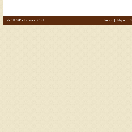
©2011-2012 Littera - FCSH
Início
|
Mapa do S