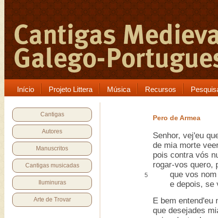
Início
Projeto Littera
Música
Recursos
Pesquis
Cantigas
Pero de Armea
Autores
Senhor, vej'eu qu
de mia morte vee
Manuscritos
pois contra vós n
rogar-vos quero, 
Cantigas musicadas
que vos nom pês
5
Iluminuras
e depois, se vo
Arte de Trovar
E bem entend'eu
que desejades mia