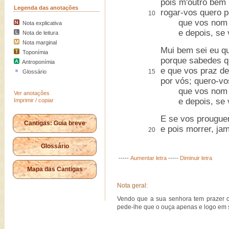
pois m'outro bem
Legenda das anotações
rogar-vos quero p
10
que vos nom pês
Nota explicativa
e depois, se vo
Nota de leitura
Nota marginal
Mui bem sei eu q
Toponímia
porque sabedes q
Antroponímia
e que vos praz d
15
Glossário
por vós; quero-vo
que vos nom pês
Ver anotações
e depois, se vo
Imprimir / copiar
E se vos prouguer
Cantigas: Guia breve
e pois morrer, ja
20
Glossário
-----
Aumentar letra
-----
Diminuir letra
Mapa das Cantigas
Nota geral:
Vendo que a sua senhora tem prazer c
pede-lhe que o ouça apenas e logo em 