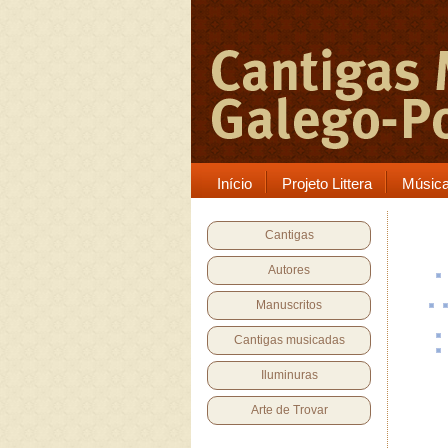
Início
Projeto Littera
Músic
Cantigas
Autores
Manuscritos
Cantigas musicadas
Iluminuras
Arte de Trovar