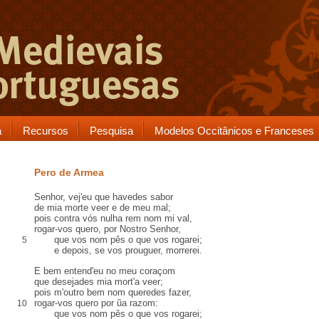
a
Recursos
Pesquisa
Modelos Occitânicos e Franceses
Pero de Armea
Senhor, vej'eu que havedes
sabor
de mia morte veer e de meu mal;
pois
contra
vós
nulha rem nom
mi val,
rogar-vos quero, por Nostro Senhor,
que vos nom
pês
o que vos rogarei;
5
e depois, se vos
prouguer
, morrerei.
E bem entend'eu no meu coraçom
que desejades mia mort'a veer;
pois m'outro bem nom queredes fazer,
rogar-vos quero por ũa razom:
10
que vos nom pês o que vos rogarei;