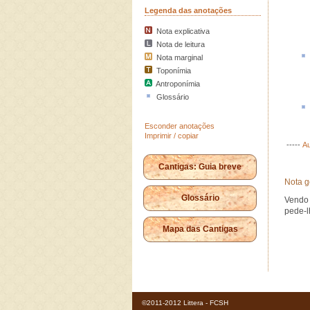
Legenda das anotações
Nota explicativa
Nota de leitura
Nota marginal
Toponímia
Antroponímia
Glossário
Esconder anotações
Imprimir / copiar
-----
Au
Cantigas: Guia breve
Nota g
Glossário
Vendo 
pede-l
Mapa das Cantigas
©2011-2012 Littera - FCSH