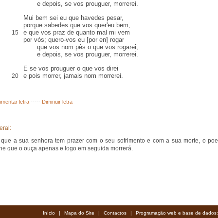
e depois, se vos prouguer, morrerei.
Mui bem sei eu que havedes pesar,
porque sabedes que vos quer'eu bem,
e que vos praz de quanto mal mi vem
15
por vós; quero-vos eu [
por en
] rogar
que vos nom pês o que vos rogarei;
e depois, se vos prouguer, morrerei.
E se vos prouguer o que vos direi
e
pois
morrer, jamais nom morrerei.
20
mentar letra
-----
Diminuir letra
eral:
que a sua senhora tem prazer com o seu sofrimento e com a sua morte, o poe
he que o ouça apenas e logo em seguida morrerá.
Início
|
Mapa do Site
|
Contactos
|
Programação web e base de dados