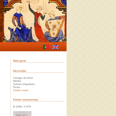
Nota geral
Descrição
Cantiga de Amor
Refrão
Cobras singulares
Finda
(Saber mais)
Fontes manuscritas
B 1086, V 678