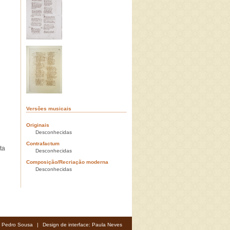
Versões musicais
Originais
Desconhecidas
Contrafactum
ta
Desconhecidas
Composição/Recriação moderna
Desconhecidas
: Pedro Sousa
|
Design de interface: Paula Neves