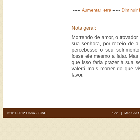
-----
Aumentar letra
-----
Diminuir 
Nota geral:
Morrendo de amor, o trovador
sua senhora, por receio de a
percebesse o seu sofrimento
fosse ele mesmo a falar. Mas 
que isso faria prazer à sua s
valerá mais morrer do que v
favor.
©2011-2012 Littera - FCSH
Início
|
Mapa do S