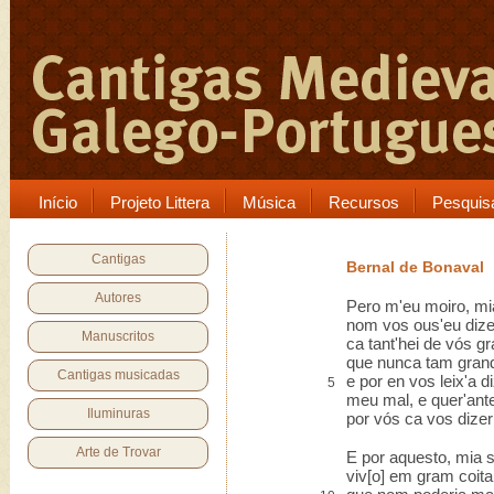
Início
Projeto Littera
Música
Recursos
Pesquis
Cantigas
Bernal de Bonaval
Autores
Pero m'eu moiro, mi
nom vos ous'eu diz
Manuscritos
ca tant'hei de vós g
que nunca tam grand'
Cantigas musicadas
e por en vos leix'a d
5
meu mal, e quer'ant
Iluminuras
por vós ca vos dizer
Arte de Trovar
E por aquesto, mia 
viv[o] em gram coita