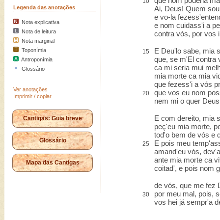
que nom poderia mai
10
Legenda das anotações
Ai, Deus! Quem sou
e vo-la fezess'enten
Nota explicativa
e nom cuidass'i a pe
Nota de leitura
contra vós, por vos i 
Nota marginal
E Deu'lo sabe, mia 
Toponímia
15
que, se m'El contra 
Antroponímia
ca mi seria mui mel
Glossário
mia morte ca mia vid
que fezess'i a vós p
Ver anotações
que vos eu nom poss
20
Imprimir / copiar
nem mi o quer Deus
E com dereito, mia 
Cantigas: Guia breve
peç'eu mia morte, po
tod'o bem de vós e 
Glossário
E pois meu temp'ass
25
amand'eu vós, dev'a
ante mia morte ca vi
Mapa das Cantigas
coitad', e pois nom 
de vós, que me fez 
por meu mal, pois, 
30
vos hei já sempr'a d