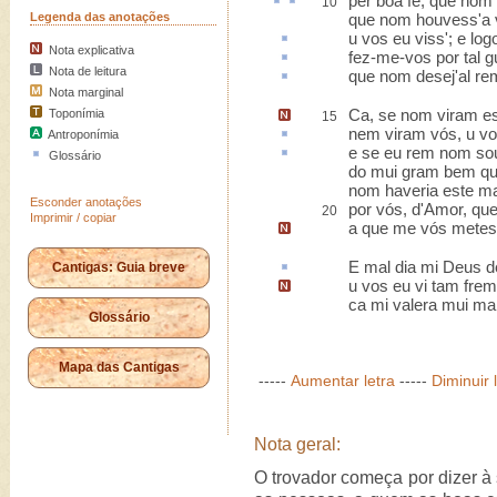
per bõa fé
, que nom
10
Legenda das anotações
que nom houvess'a vi
u vos eu viss'; e lo
Nota explicativa
fez-me-vos por tal
g
Nota de leitura
que nom desej'
al re
Nota marginal
Ca, se nom
viram
e
Toponímia
15
nem viram vós,
u
vo
Antroponímia
e se eu
rem nom
sou
Glossário
do mui gram bem que
nom haveria este ma
Esconder anotações
por vós, d'Amor, que
20
Imprimir / copiar
a que me vós metes
E mal dia mi Deus 
Cantigas: Guia breve
u vos eu vi
tam frem
ca mi valera mui ma
Glossário
Mapa das Cantigas
-----
Aumentar letra
-----
Diminuir 
Nota geral:
O trovador começa por dizer à 