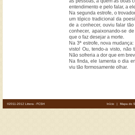
as pessoas, a quem as boas co
entendimento e pelo falar, a el
Na segunda estrofe, o trovad
um tópico tradicional da poes
de a conhecer, ouviu falar tã
conhecer, apaixonando-se de
que o faz desejar a morte.
Na 3ª estrofe, nova mudança: 
visto! Ou, tendo-a visto, não 
Não sofreria a dor que em breve
Na finda, ele lamenta o dia 
viu tão formosamente olhar.
©2011-2012 Littera - FCSH
Início
|
Mapa do S