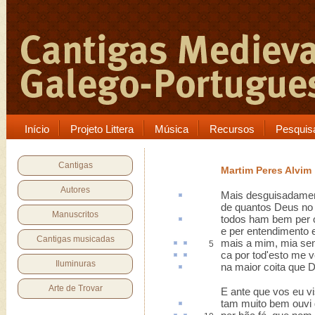
Início
Projeto Littera
Música
Recursos
Pesquis
Cantigas
Martim Peres Alvim
Autores
Mais
desguisadame
de quantos Deus no
Manuscritos
todos ham bem per
e per entendimento e 
Cantigas musicadas
mais a mim, mia se
5
ca
por
tod'esto
me ve
Iluminuras
na maior
coita
que De
Arte de Trovar
E ante que vos eu vi
tam muito
bem ouvi d