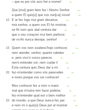
←
– que eu por vós assi hei a morrer!
←
Que [mui] gram bem fez i Nostro Senhor
←
a quem El
quis[o] que vos nun[ca]
visse!
←
E
ar
fez logo mui gram desamor,
10
←
mia senhor, a quem vos El foi mostrar,
←
se lhi nom quis atal ventura dar
←
que o seu coraçom mui bem
partisse
←
de vo-lhi nunca desejar, senhor!
←
Quem vos nom soubess'hoje conhocer,
15
←
nem
atender
, senhor, quanto valedes
←
e,
pero
viss'o vosso parecer,
←
nen'o entender sol, nem cuidar i
!
←
Esta
ventura quis Deus dar a mi:
←
fez-m'entender como vós parecedes
20
←
e moiro porque vos sei conhocer!
←
Meu conhocer fez a mim o maior
←
mal que m'outra rem fazer poderia:
←
fez-m'entender qual est o bem melhor
←
do mundo, a que Deus nunca fez
par
;
25
←
e nom mi o quis[o] Deus por
al
mostrar
←