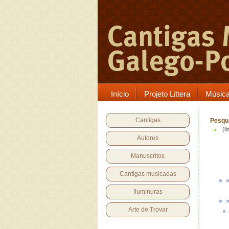
Início
Projeto Littera
Músic
Cantigas
Pesqui
→
(li
Autores
Manuscritos
Cantigas musicadas
Iluminuras
Arte de Trovar