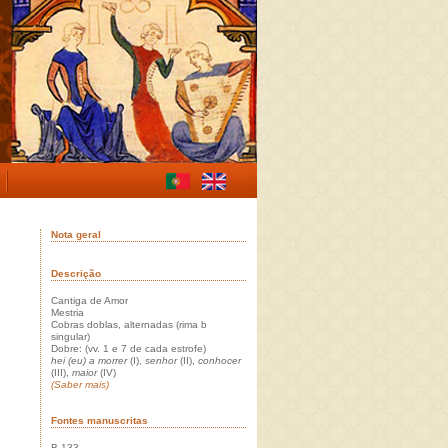
Nota geral
Descrição
Cantiga de Amor
Mestria
Cobras doblas, alternadas (rima b
singular)
Dobre: (vv. 1 e 7 de cada estrofe)
hei (eu) a morrer
(I),
senhor
(II),
conhocer
(III),
maior
(IV)
(Saber mais)
Fontes manuscritas
B 133