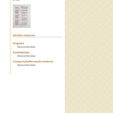
Versões musicais
Originais
Desconhecidas
Contrafactum
Desconhecidas
Composição/Recriação moderna
Desconhecidas