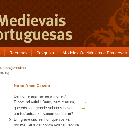
a
Recursos
Pesquisa
Modelos Occitânicos e Franceses
sa no glossário
nha 16)
Nuno Anes Cerzeo
←
Senhor, e assi hei eu a morrer?
←
E nom mi
valrá
i Deus, nem
mesura
,
←
que vós tam grande sabedes haver
←
em tod'outra
rem
senom
contra
mi?
←
Em
grave
dia, senhor, que vos vi,
5
←
por me Deus dar contra vós tal ventura