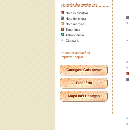
Legenda das anotações
Nota explicativa
Nota de leitura
Nota marginal
Toponímia
Antroponímia
Glossário
Esconder anotações
Imprimir / copiar
Cantigas: Guia breve
Glossário
Mapa das Cantigas