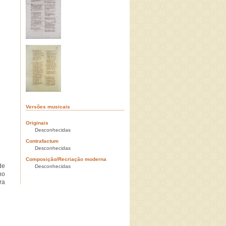
Versões musicais
Originais
Desconhecidas
Contrafactum
Desconhecidas
Composição/Recriação moderna
de
Desconhecidas
no
ra