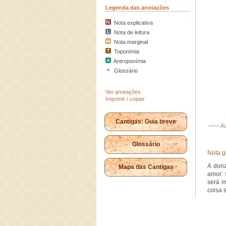
Legenda das anotações
Nota explicativa
Nota de leitura
Nota marginal
Toponímia
Antroponímia
Glossário
Ver anotações
Imprimir / copiar
Cantigas: Guia breve
-----
Au
Glossário
Nota g
A donz
Mapa das Cantigas
amor: 
será m
coisa 