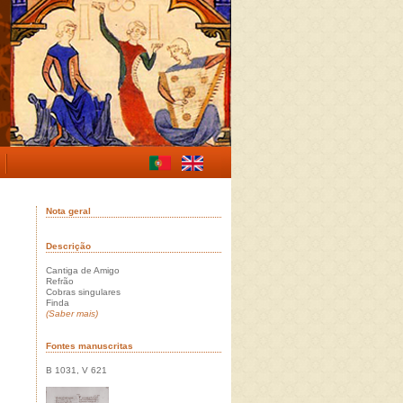
Nota geral
Descrição
Cantiga de Amigo
Refrão
Cobras singulares
Finda
(Saber mais)
Fontes manuscritas
B 1031, V 621