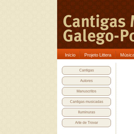
Início
Projeto Littera
Músic
Cantigas
Autores
Manuscritos
Cantigas musicadas
Iluminuras
Arte de Trovar