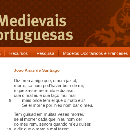
a
Recursos
Pesquisa
Modelos Occitânicos e Franceses
João Airas de Santiago
Diz meu amigo que, u nom jaz al,
morre, ca nom pod'haver bem de mi,
e queixa-se-me muito e diz assi:
que o mat'eu e que faço mui mal;
mais onde tem el que o mato eu?
5
Se el morr'é por lh'eu nom dar o meu.
Tem guisad'em muitas vezes morrer,
se el morrer cada que lh'eu nom der
do meu rem, senom quando m'eu quiser,
e diz que o mato a mal fazer;
10