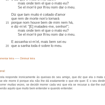
mais onde tem el que o mato eu?
Se el morr'é por lh'eu nom dar o meu.
Diz que tam muito é coitado d'amor
que rem de morte non'o tornará
porque nom houve bem de mim nem há,
15
e diz-m'el: "[E] matades-me, senhor!";
mais onde tem el que o mato eu?
Se el morr'é por lh'eu nom dar o meu.
E assanha-xi-m'el, mais bem sei eu
que a sanha toda é sobre lo meu.
20
mentar letra
-----
Diminuir letra
eral:
ela responde ironicamente às queixas do seu amigo, que diz que ela o mata 
se ele morre é porque ela não lhe dá exatamente o que ele quer. E o seu desti
orrer muitas vezes, se decidir morrer cada vez que ela se recusar a dar-lhe out
senão aquilo que muito bem entender e quando entender.