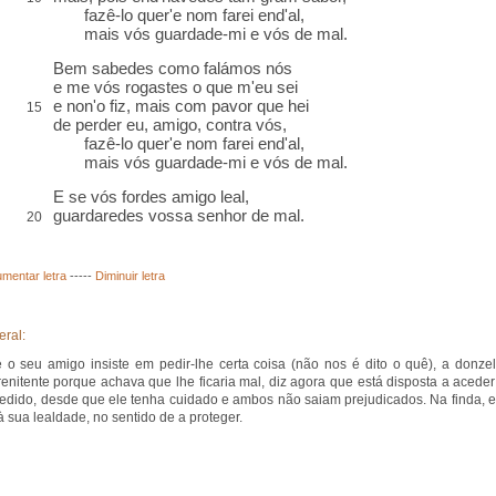
fazê-lo quer'e nom farei end'al,
mais vós guardade-mi e vós de mal.
Bem sabedes como falámos nós
e me vós rogastes o que m'eu sei
e non'o fiz, mais com pavor que hei
15
de perder eu, amigo, contra vós
,
fazê-lo quer'e nom farei end'al,
mais vós guardade-mi e vós de mal.
E se vós fordes amigo leal,
guardaredes vossa senhor de mal.
20
mentar letra
-----
Diminuir letra
eral:
 o seu amigo insiste em pedir-lhe certa coisa (não nos é dito o quê), a donzel
renitente porque achava que lhe ficaria mal, diz agora que está disposta a aceder
edido, desde que ele tenha cuidado e ambos não saiam prejudicados. Na finda, e
à sua lealdade, no sentido de a proteger.