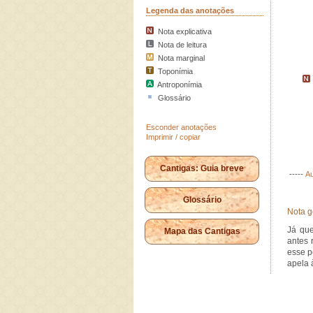
Legenda das anotações
Nota explicativa
Nota de leitura
Nota marginal
Toponímia
Antroponímia
Glossário
Esconder anotações
Imprimir / copiar
Cantigas: Guia breve
-----
Au
Glossário
Nota g
Já que
Mapa das Cantigas
antes 
esse p
apela 