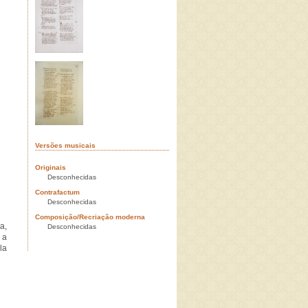
Versões musicais
Originais
Desconhecidas
Contrafactum
Desconhecidas
Composição/Recriação moderna
a,
Desconhecidas
 a
la