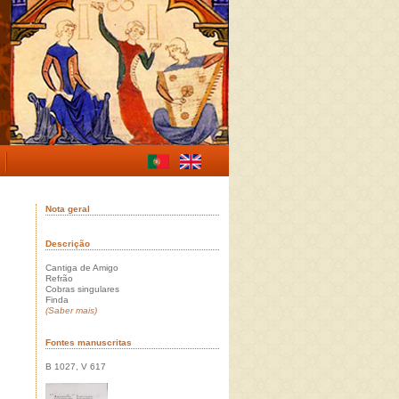
Nota geral
Descrição
Cantiga de Amigo
Refrão
Cobras singulares
Finda
(Saber mais)
Fontes manuscritas
B 1027, V 617