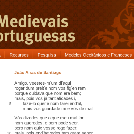
a
Recursos
Pesquisa
Modelos Occitânicos e Franceses
João Airas de Santiago
Amigo, veestes-m'um di'aqui
rogar dum preit'e nom vos fig'en rem
porque cuidava que nom era bem;
mais, pois vos já tant'
aficades
i
,
fazê-lo quer'e nom farei
end'al
,
5
mais vós guardade mi e vós de mal.
Vós dizedes que o que meu mal for
nom queredes
, e bem pode seer,
pero
nom quix vosso rogo fazer;
mais, pois
end
'havedes tam gram
sabor
,
10