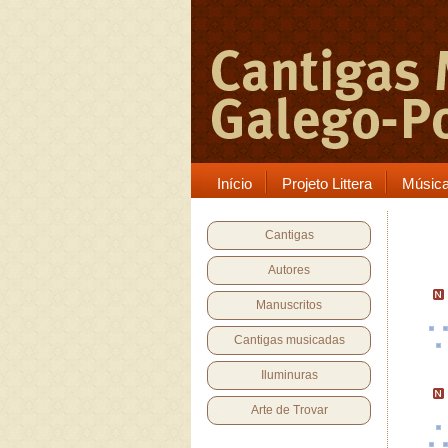
Início
Projeto Littera
Músic
Cantigas
Autores
Manuscritos
Cantigas musicadas
Iluminuras
Arte de Trovar