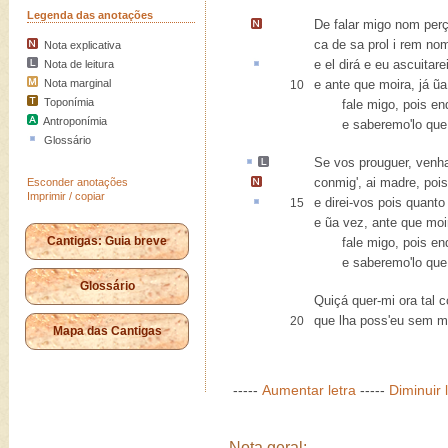
Legenda das anotações
De falar migo nom per
ca de sa prol i rem nom
Nota explicativa
e el dirá e eu
ascuitare
Nota de leitura
Nota marginal
e ante que moira, já ũ
10
Toponímia
fale migo, pois end'h
Antroponímia
e saberemo'lo que q
Glossário
Se vos
prouguer
, venha
conmig', ai madre, poi
Esconder anotações
Imprimir / copiar
e direi-vos
pois
quanto 
15
e ũa vez, ante que moir
Cantigas: Guia breve
fale migo, pois end'h
e saberemo'lo que q
Glossário
Quiçá quer-mi ora tal c
que lha poss'eu sem m
20
Mapa das Cantigas
-----
Aumentar letra
-----
Diminuir 
Nota geral: