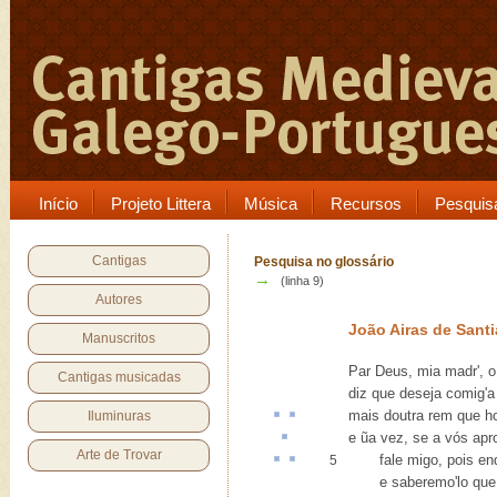
Início
Projeto Littera
Música
Recursos
Pesquis
Cantigas
Pesquisa no glossário
→
(linha 9)
Autores
João Airas de Sant
Manuscritos
Par Deus, mia madr', 
Cantigas musicadas
diz que deseja comig'a 
mais doutra rem
que h
Iluminuras
e ũa vez, se a vós
apr
Arte de Trovar
fale
migo
, pois
en
5
e saberemo'lo que q