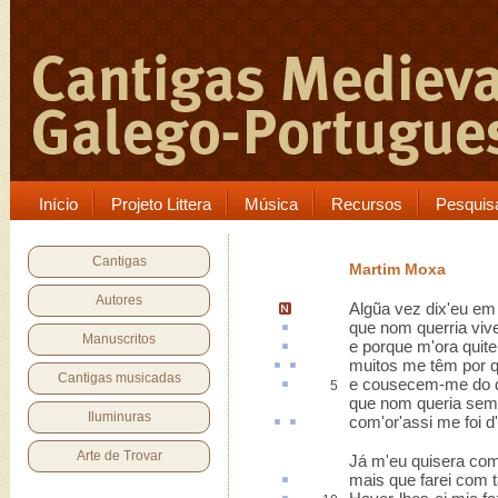
Início
Projeto Littera
Música
Recursos
Pesquis
Cantigas
Martim Moxa
Autores
Algũa vez dix'eu em
que nom
querria
viv
Manuscritos
e porque m'ora
quite
muitos me
têm
por
q
Cantigas musicadas
e
cousecem-me
do q
5
que nom queria sem 
Iluminuras
com'or'assi me
foi
d
Arte de Trovar
Já m'eu quisera com
mais que farei com 