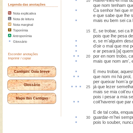
Haver-lhes-ei mia
fa
10
Legenda das anotações
que nom tenham que
Ca
senhor hei que 
Nota explicativa
e que sabe que lhe 
Nota de leitura
mais eu bem sei
ca
Nota marginal
E, se trobar, sei ca 
Toponímia
15
pois que lhe pesa de
Antroponímia
e, se m'alguém des
Glossário
d'
oir
o mal que me p
e
ar
pesará [a] que
Esconder anotações
por en
nom trobo, c
20
Imprimir / copiar
mais que nom am',
E meu trobar,
aques
Cantigas: Guia breve
que
nom mi há prol
,
per queixar hom'a g
Glossário
já que
lezer
semelh
25
mais se mia coit'eu 
pois i pesar a mia se
Mapa das Cantigas
coit'
haverei que
par
E de tal coita, enqua
guardar-m'hei sempr
30
pois lo souber, nun