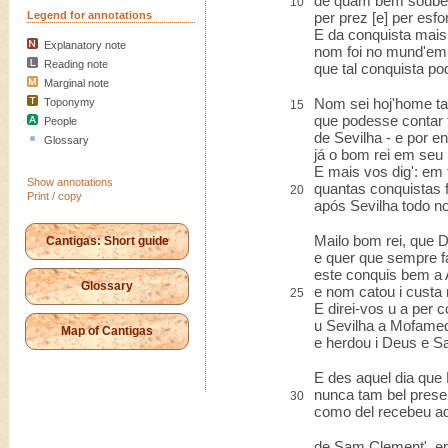
de quam bem soube 
10
Legend for annotations
per prez [e] per esfor
E da conquista mais 
Explanatory note
nom foi no mund'em
Reading note
que tal conquista po
Marginal note
Nom sei hoj'home t
Toponymy
15
que podesse contar
People
de Sevilha - e por e
Glossary
já o bom rei em seu 
E mais vos dig': em 
Show annotations
quantas conquistas f
20
Print / copy
após Sevilha todo n
Mailo bom rei, que 
Cantigas: Short guide
e quer que sempre f
este conquis bem a 
Glossary
e nom catou i custa
25
E direi-vos u a per 
u Sevilha a Mofamed
Map of Cantigas
e herdou i Deus e S
E des aquel dia que
nunca tam bel prese
30
como del recebeu aq
de Sam Clement', e