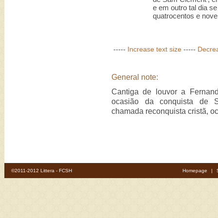
e em outro tal dia se
quatrocentos e nove
-----
Increase text size
-----
Decrea
General note:
Cantiga de louvor a Fernand
ocasião da conquista de S
chamada reconquista cristã, o
©2011-2012 Littera - FCSH
Homepage
|