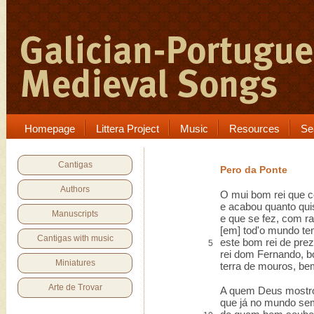
Homepage
Littera Project
Music
Resources
Se
Cantigas
Pero da Ponte
Authors
O mui bom rei que co
e acabou quanto qui
Manuscripts
e que se fez, com r
[em] tod'o mundo te
Cantigas with music
este bom rei de prez,
5
rei dom Fernando, b
Miniatures
terra de mouros, be
Arte de Trovar
A quem Deus mostro
que já no mundo se