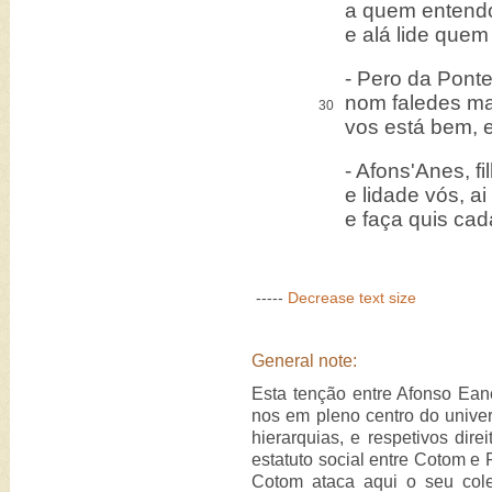
a quem entendo
e alá lide quem 
- Pero da Pont
nom faledes m
30
vos está bem, 
- Afons'Anes, fi
e lidade vós, ai
e faça quis ca
-----
Decrease text size
General note:
Esta tenção entre Afonso Ea
nos em pleno centro do unive
hierarquias, e respetivos dir
estatuto social entre Cotom e 
Cotom ataca aqui o seu col