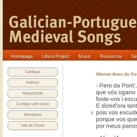
Homepage
Littera Project
Music
Resources
Se
Cantigas
Afonso Anes do C
Authors
- Pero da Pont'
que vós ogano 
Manuscripts
foste-vos i esc
Cantigas with music
E dized'ora tant
pois vos escude
5
Miniatures
porque vos que
por meus panos
Arte de Trovar