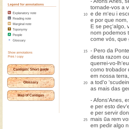
- Afons'Anes, s
Legend for annotations
tornade-vos a v
e de m'eu i esc
Explanatory note
10
Reading note
e por que nom, 
Marginal note
E se peç'algo, 
Toponymy
nom podemos to
People
come vós, que g
Glossary
- Pero da Pont
15
Show annotations
desta razom ou
Print / copy
querrei-vo-lh'e
como trobador 
Cantigas: Short guide
em nossa terra
a tod'o 'scude
Glossary
20
as mais das ge
Map of Cantigas
- Afons'Anes, e
e per esto dev'
e per servir do
mais ũa rem vos
25
em pedir algo 