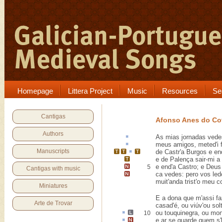
Homepage
Littera Project
Music
Resources
Se
Cantigas
Afonso Anes do C
Authors
As mias
jornadas
vede
meus amigos,
meted'i
Manuscripts
de
Castr
'a
Burgos
e
en
e de Palença sair-mi a
e
end'a Castro
; e Deus
5
Cantigas with music
ca vedes: pero vos le
muit'anda trist'o meu 
Miniatures
E a dona que m'assi fa
Arte de Trovar
casad'é, ou viúv'ou solt
ou
touquinegra
, ou mon
10
e
ar
se guarde
quem s'