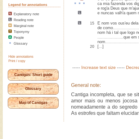
ca
mia
fazenda
vos di
Legend for annotations
e rog'a Deus que m'aju
e
nuncas
valh'a quem m
Explanatory note
Reading note
E nom vos ous'eu dela
15
Marginal note
de como......................
Toponymy
nom há i tal que logo no
.....................que e
People
nom...........................
Glossary
[...]
20
Hide annotations
Print / copy
-----
Increase text size
-----
Decrea
Cantigas: Short guide
General note:
Glossary
Cantiga incompleta, que se si
amor mais ou menos jocosa e
Map of Cantigas
nomeadamente a do segredo 
As estrofes que faltam elucida