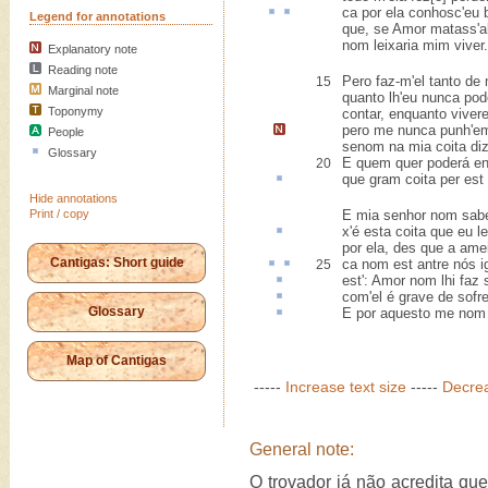
ca
por ela
conhosc
'eu
Legend for annotations
que, se Amor matass'a
nom leixaria mim viver.
Explanatory note
Reading note
Pero faz-m'el tanto de
15
Marginal note
quanto lh'eu nunca pod
Toponymy
contar, enquanto vivere
pero me nunca punh'em
People
senom na mia coita diz
Glossary
E quem quer poderá en
20
que gram coita
per est 
Hide annotations
Print / copy
E mia senhor nom sab
x'é esta coita que eu
l
por ela, des que a ame
Cantigas: Short guide
ca
nom est
antre
nós i
25
est'
: Amor nom lhi faz 
com'el é
grave
de sofre
Glossary
E por
aquesto
me nom 
Map of Cantigas
-----
Increase text size
-----
Decrea
General note:
O trovador já não acredita q