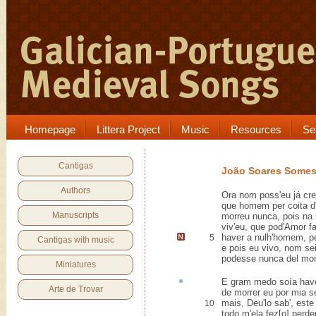
Homepage
Littera Project
Music
Resources
Se
Cantigas
João Soares Some
Authors
Ora nom poss'eu já cre
que homem per coita d
Manuscripts
morreu nunca, pois na
viv'eu, que pod'Amor f
haver a nulh'homem, p
5
Cantigas with music
e pois eu vivo, nom s
podesse nunca del mor
Miniatures
E gram medo
soía
hav
Arte de Trovar
de morrer eu por mia s
mais, Deu'lo sab', este
10
todo m'ela fez[o] perde