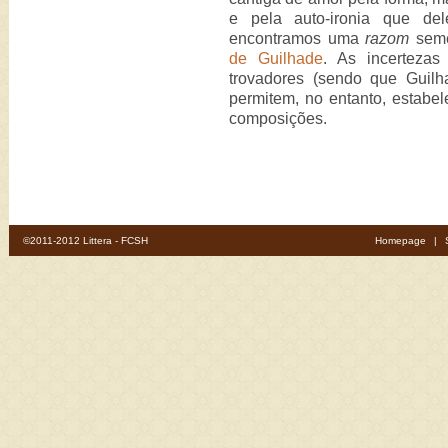
e pela auto-ironia que del
encontramos uma
razom
seme
de Guilhade
. As incertezas
trovadores (sendo que Guil
permitem, no entanto, estabel
composições.
©2011-2012 Littera - FCSH
Homepage
|