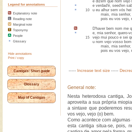
e dizem que nom vejo 
Legend for annotations
e verdad'é,
seed'en sa
u eu alhur sem vós hei 
10
Explanatory note
mais, mia senhor, di
pois eu vos vejo, m
Reading note
Marginal note
D'haver bem nom me qu
Toponymy
e, mia senhor, quero-v
People
vejo mui pouco e sei q
15
Glossary
u nom vejo vosso bom 
mais, mia senhor, di
pois eu vos vejo, m
Hide annotations
Print / copy
-----
Increase text size
-----
Decrea
Cantigas: Short guide
Glossary
General note:
Nesta heterodoxa cantiga, Jo
Map of Cantigas
aproveita a sua própria miopi
a sintaxe que poderemos res
vos vejo, vejo (o) bem.
Como acontece com algumas o
esta cantiga situa-se, pois, 
cantiga de amor pela forma, m