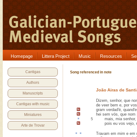
Homepage
Littera Project
Music
Resources
Se
Cantigas
Song referenced in note
Authors
João Airas de Sant
Manuscripts
Dizem, senhor, que no
Cantigas with music
de veer bem e, por vos
gram verdad'é,
quand'e
hei sem vós
, que nom
Miniatures
mais, mia senhor, d
5
pois eu vos vejo, 
Arte de Trovar
Travam
em mim e em