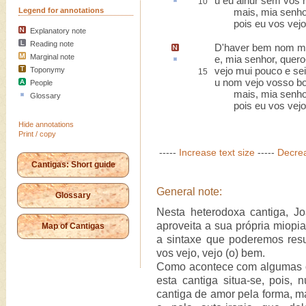
u eu alhur sem vós h
10
Legend for annotations
mais, mia senhor, 
pois eu vos vejo,
Explanatory note
Reading note
D'haver bem nom me
Marginal note
e, mia senhor, quer
vejo mui pouco e sei
Toponymy
15
u nom vejo vosso b
People
mais, mia senhor, 
Glossary
pois eu vos vejo,
Hide annotations
Print / copy
-----
Increase text size
-----
Decrea
Cantigas: Short guide
General note:
Glossary
Nesta heterodoxa cantiga, Jo
aproveita a sua própria miopi
Map of Cantigas
a sintaxe que poderemos res
vos vejo, vejo (o) bem.
Como acontece com algumas o
esta cantiga situa-se, pois, 
cantiga de amor pela forma, m