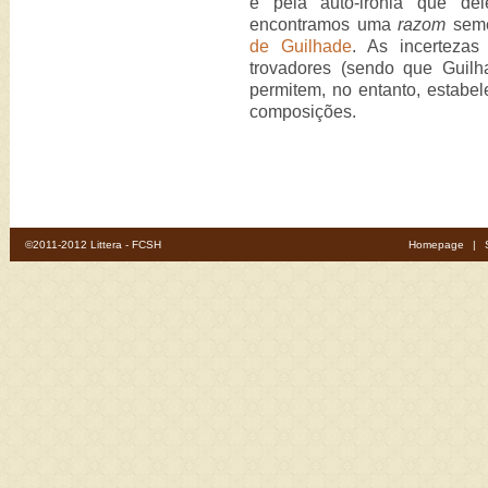
e pela auto-ironia que del
encontramos uma
razom
seme
de Guilhade
. As incertezas
trovadores (sendo que Guil
permitem, no entanto, estabel
composições.
©2011-2012 Littera - FCSH
Homepage
|