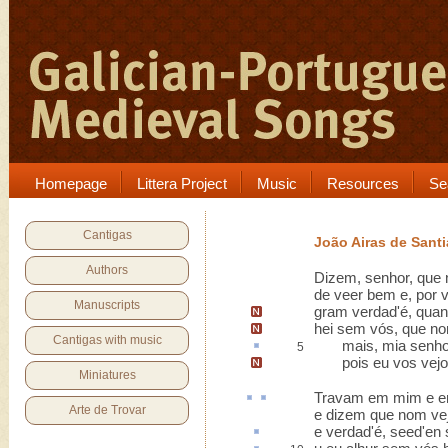
Homepage
Littera Project
Music
Resources
Se
Cantigas
João Airas de Sant
Authors
Dizem, senhor, que 
de veer bem e, por 
Manuscripts
gram verdad'é,
quan
hei sem vós
, que n
Cantigas with music
mais, mia senhor,
5
pois eu vos vejo
Miniatures
Travam
em mim e 
Arte de Trovar
e dizem que nom ve
e verdad'é,
seed'en 