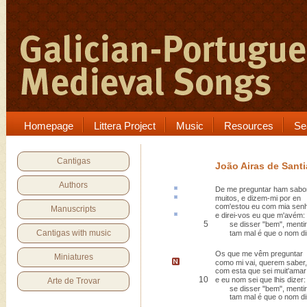
Homepage
Littera Project
Music
Resources
Se
Cantigas
João Airas de Sant
Authors
De me preguntar
ham sabo
muitos, e dizem-mi
por en
com'estou eu com mia senh
Manuscripts
e direi-vos eu que m'
avém
:
5
se disser "bem", mentir-l
Cantigas with music
tam mal é que o nom dir
Os que me vêm preguntar
Miniatures
como mi vai
, querem saber,
com esta
que sei muit'amar
10
e eu nom sei que lhis dizer:
Arte de Trovar
se disser "bem", mentir-l
tam mal é que o nom dir