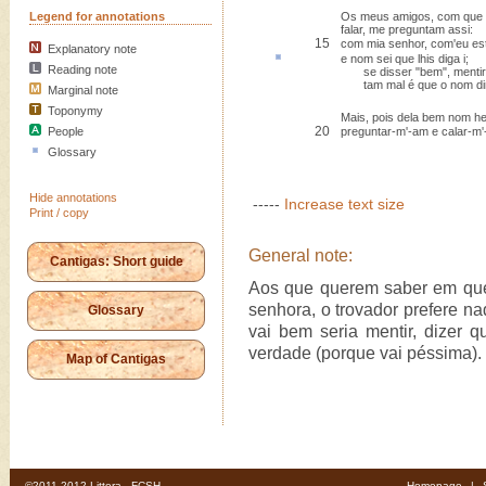
Legend for annotations
Os meus amigos, com que
falar, me preguntam assi:
15
com mia senhor, com'eu es
Explanatory note
e nom sei que lhis diga
i
;
Reading note
se disser "bem", mentir-l
tam mal é que o nom dir
Marginal note
Toponymy
Mais, pois dela bem nom he
20
People
preguntar-m'-am e calar-m'-
Glossary
Hide annotations
-----
Increase text size
Print / copy
General note:
Cantigas: Short guide
Aos que querem saber em que 
senhora, o trovador prefere na
Glossary
vai bem seria mentir, dizer q
verdade (porque vai péssima).
Map of Cantigas
©2011-2012 Littera - FCSH
Homepage
|