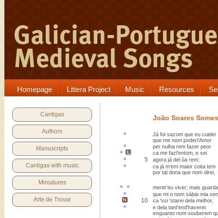
Homepage
Littera Project
Music
Resources
Se
Cantigas
João Soares Some
Authors
Já foi
sazom
que eu cuidei
que me nom poderi'Amor
per nulha rem
fazer peor
Manuscripts
ca
me
fazi
'entom, e sei
5
agora já del ũa
rem
:
Cantigas with music
ca
já m'em maior coita tem
por tal dona que nom direi,
Miniatures
mentr
'eu viver; mais
guarda
que mi o nom
sábia
mia sen
Arte de Trovar
10
ca 'ssi 'starei dela melhor
,
e dela tant'
end
'haverei:
enquanto nom souberem q