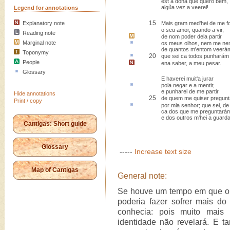
est a dona que quero bem,
algũa vez a veerei!
Legend for annotations
15
Explanatory note
Mais gram med'hei de me f
o seu amor, quando a vir,
Reading note
de nom poder dela partir
Marginal note
os meus olhos, nem me
ne
de quantos m'entom veerá
Toponymy
20
que sei ca todos
punharám
People
ena saber
, a meu pesar.
Glossary
E haverei muit'a jurar
pola
negar
e a mentir,
e punharei de me partir
Hide annotations
25
de quem me quiser pregunt
Print / copy
por mia senhor; que sei,
de
ca dos que me preguntará
e dos outros m'hei a guarda
Cantigas: Short guide
Glossary
-----
Increase text size
Map of Cantigas
General note:
Se houve um tempo em que o 
poderia fazer sofrer mais do
conhecia: pois muito mais
identidade não revelará. E t