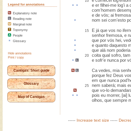
e comecei log'entom a
10
Legend for annotations
e
er
filhei-me
log'i a 
com'homem desemp
Explanatory note
e de vós; ai fremosa
Reading note
nom sei com'esto p
Marginal note
E já que vos no iferno
Toponymy
15
senhor fremosa, e na
People
que por vós hei, ve
Glossary
e quanto
daquesto
m
que
alá
nom poderia 
Hide annotations
coita qual sofro, ta
20
Print / copy
e sofr'e nunca por 
Ca vedes, mia senho
Cantigas: Short guide
porque fez Deus vos
em que nunca pod'
Glossary
nem saberá; mais e
25
que vo-lo demandar
pois
eu morrer, [ai]
l
Map of Cantigas
olhos, que sempre 
-----
Increase text size
-----
Decrea