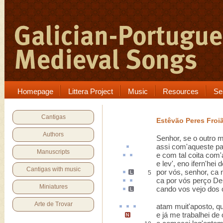
Homepage
Littera Project
Music
Resources
Se
Cantigas
Estêvão Peres Froi
Authors
Senhor, se o outro 
assi com'
aqueste
pa
Manuscripts
e com tal
coita
com'
e lev', eno ifern'hei
Cantigas with music
por vós,
senhor
,
ca 
5
ca
por vós perço De
Miniatures
cando
vos vejo dos 
Arte de Trovar
atam muit'
aposto
, q
e já me trabalhei de 