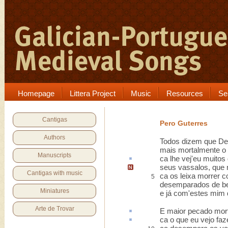
Homepage
Littera Project
Music
Resources
Se
Cantigas
Pero Guterres
Authors
Todos dizem que De
mais mortalmente o 
Manuscripts
ca
lhe vej'eu muito
seus vassalos,
que 
Cantigas with music
ca os leixa morrer 
5
desemparados de b
Miniatures
e já com'estes mim
Arte de Trovar
E maior pecado mor
ca
o que eu vejo faz