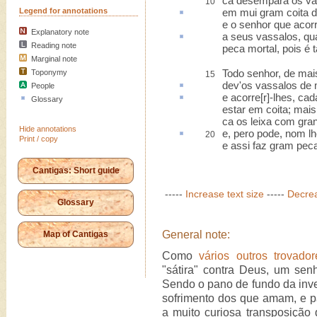
ca desempara os va
10
Legend for annotations
em mui gram
coita
d
e o senhor que acor
Explanatory note
a seus vassalos, q
Reading note
peca mortal, pois é t
Marginal note
Todo senhor, de mais
Toponymy
15
dev'os vassalos de 
People
e acorre[r]-lhes,
cad
Glossary
estar em coita; mais
ca os leixa com gra
Hide annotations
e,
pero
pode, nom lh
20
Print / copy
e assi faz gram pec
Cantigas: Short guide
-----
Increase text size
-----
Decrea
Glossary
General note:
Map of Cantigas
Como
vários outros trovador
"sátira" contra Deus, um se
Sendo o pano de fundo da inve
sofrimento dos que amam, e pa
a muito curiosa transposição