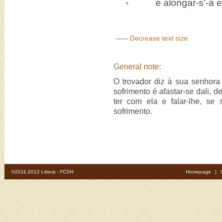
e alongar-s'-á
e
-----
Decrease text size
General note:
O trovador diz à sua senhora
sofrimento é afastar-se dali, 
ter com ela e falar-lhe, se 
sofrimento.
©2011-2012 Littera - FCSH
Homepage
|