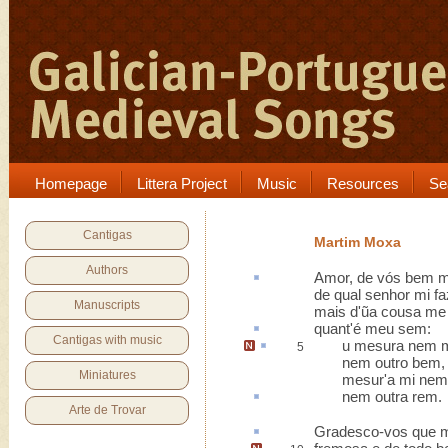
Homepage
Littera Project
Music
Resources
Se
Cantigas
Martim Moxa
Authors
Amor, de vós bem 
de qual senhor mi f
Manuscripts
mais d'ũa cousa me 
quant'é meu sem
:
Cantigas with music
u mesura nem 
5
nem outro bem,
Miniatures
mesur'a mi nem m
nem
outra rem
.
Arte de Trovar
Gradesco-vos
que m