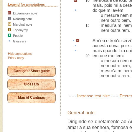
fremosa e de
todo 
10
Legend for annotations
mais, pois mi a des
do que mi
avém
:
Explanatory note
u mesura nem mer
Reading note
nem outro bem,
Marginal note
mesur'a mi nem m
15
nem outra rem.
Toponymy
People
Am'eu e trob'e
sérvi'
Glossary
aquesta
dona, por s
mais quando lh'a
coi
Hide annotations
em que me tem:
20
Print / copy
u mesura nem mer
nem outro bem,
mesur'a mi nem m
Cantigas: Short guide
nem outra rem.
Glossary
-----
Increase text size
-----
Decrea
Map of Cantigas
General note:
Dirigindo-se diretamente ao Am
amar a sua senhora, formosa e