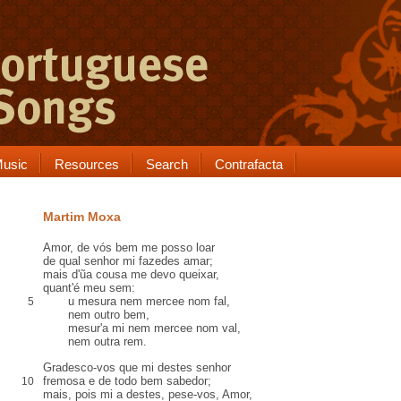
usic
Resources
Search
Contrafacta
Martim Moxa
Amor, de vós bem me posso
loar
de qual senhor mi fazedes amar;
mais d'ũa cousa me devo queixar,
quant'é meu sem
:
u mesura nem mercee nom
fal
,
5
nem outro bem,
mesur'a mi nem mercee nom val,
nem
outra rem
.
Gradesco-vos
que mi destes senhor
fremosa e de
todo bem sabedor
;
10
mais, pois mi a destes, pese-vos, Amor,