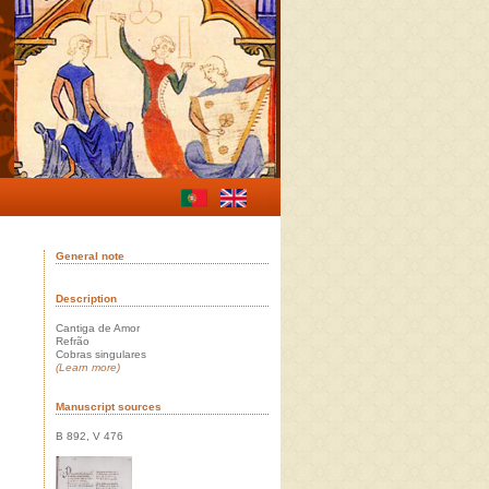
General note
Description
Cantiga de Amor
Refrão
Cobras singulares
(Learn more)
Manuscript sources
B 892, V 476