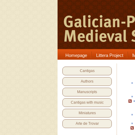
Homepage
Littera Project
M
Cantigas
Authors
Manuscripts
Cantigas with music
Miniatures
Arte de Trovar