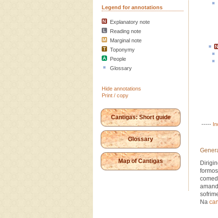
Legend for annotations
Explanatory note
Reading note
Marginal note
Toponymy
People
Glossary
Hide annotations
Print / copy
Cantigas: Short guide
-----
In
Glossary
Genera
Map of Cantigas
Dirigi
formos
comedi
amand
sofrim
Na
can