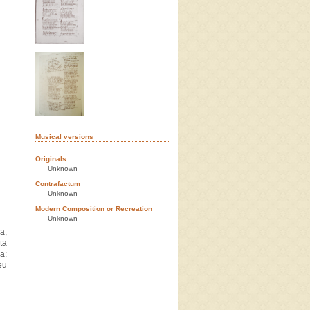
Musical versions
Originals
Unknown
Contrafactum
Unknown
Modern Composition or Recreation
Unknown
a,
ta
a:
eu