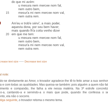
do que mi
avém
:
u mesura nem mercee nom fal,
nem outro bem,
mesur'a mi nem mercee nom val,
15
nem outra rem.
Am'eu e trob'e
sérvi'
,
a mais poder
,
aquesta
dona, por seu bem haver;
mais quando lh'a
coita
venho dizer
em que me tem:
20
u mesura nem mercee nom fal,
nem outro bem,
mesur'a mi nem mercee nom val,
nem outra rem.
crease text size
-----
Decrease text size
l note:
ndo-se diretamente ao Amor, o trovador agradece-lhe tê-lo feito amar a sua senhor
a e com todas as qualidades. Mas queixa-se também: pois alguém a quem não fal
mento e compaixão, lhe falha a ele nessa matéria. Na 3ª estrofe concretiz
o-a, cantando-a e servindo-a o mais que pode, quando lhe confessa o s
ento, ela não o socorre.
tiga seguinte
, o trovador retoma o mesmo tema.