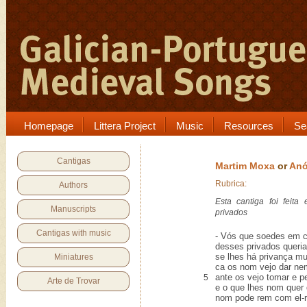
Homepage
Littera Project
Music
Resources
Se
Cantigas
Martim Moxa
or
An
Rubrica:
Authors
Esta cantiga foi feit
Manuscripts
privados
Cantigas with music
- Vós que soedes em c
desses privados queria
se lhes há privança mui
Miniatures
ca os nom vejo dar ne
ante os vejo tomar e pe
5
Arte de Trovar
e o que lhes nom quer 
nom pode rem com el-r