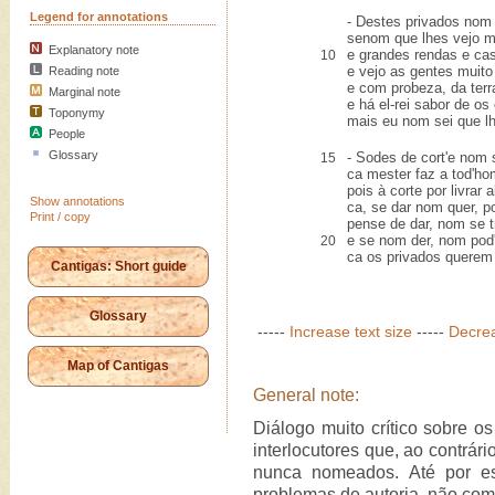
Legend for annotations
- Destes privados nom 
senom que lhes vejo m
Explanatory note
e grandes rendas e ca
10
e vejo as gentes muit
Reading note
e com probeza, da terra
Marginal note
e há el-rei sabor de os 
Toponymy
mais eu nom sei que l
People
Glossary
- Sodes de cort'e nom
15
ca mester faz a tod'h
pois à corte por livrar 
Show annotations
ca, se dar nom quer, p
Print / copy
pense de dar, nom se tr
e se nom der, nom pod'
20
ca os privados querem
Cantigas: Short guide
Glossary
-----
Increase text size
-----
Decrea
Map of Cantigas
General note:
Diálogo muito crítico sobre os
interlocutores que, ao contrár
nunca nomeados. Até por es
problemas de autoria, não com