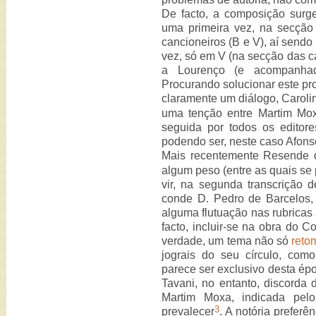
De facto, a composição surge
uma primeira vez, na secçã
cancioneiros (B e V), aí send
vez, só em V (na secção das ca
a Lourenço (e acompanhad
Procurando solucionar este p
claramente um diálogo, Caroli
uma tenção entre Martim Mox
seguida por todos os editores
podendo ser, neste caso Afons
Mais recentemente Resende d
algum peso (entre as quais se
vir, na segunda transcrição 
conde D. Pedro de Barcelos, 
alguma flutuação nas rubricas 
facto, incluir-se na obra do C
verdade, um tema não só
reto
jograis do seu círculo, co
parece ser exclusivo desta épo
Tavani, no entanto, discorda 
Martim Moxa, indicada pelo
3
prevalecer
. A notória preferê