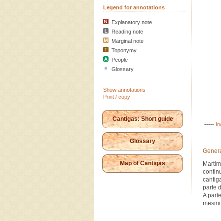
Legend for annotations
Explanatory note
Reading note
Marginal note
Toponymy
People
Glossary
Show annotations
Print / copy
Cantigas: Short guide
-----
In
Glossary
Genera
Map of Cantigas
Martim
contin
cantig
parte d
A part
mesmo 