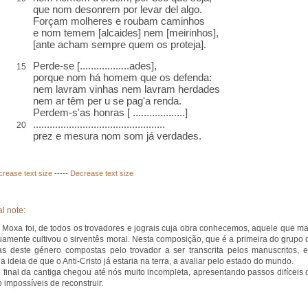
que nom desonrem por levar del algo.
Forçam molheres e roubam caminhos
e nom temem [alcaides] nem [meirinhos],
[ante acham sempre quem os proteja].
Perde-se [..................ades],
15
porque nom há homem que os defenda:
nem lavram vinhas nem lavram herdades
nem ar têm per u se pag'a renda.
Perdem-s'as honras [ ...................]
................................................
20
prez e mesura nom som já verdades.
crease text size
-----
Decrease text size
l note:
 Moxa foi, de todos os trovadores e jograis cuja obra conhecemos, aquele que ma
uamente cultivou o sirventês moral. Nesta composição, que é a primeira do grupo 
as deste género compostas pelo trovador a ser transcrita pelos manuscritos, e
a ideia de que o Anti-Cristo já estaria na terra, a avaliar pelo estado do mundo.
e final da cantiga chegou até nós muito incompleta, apresentando passos difíceis 
impossíveis de reconstruir.