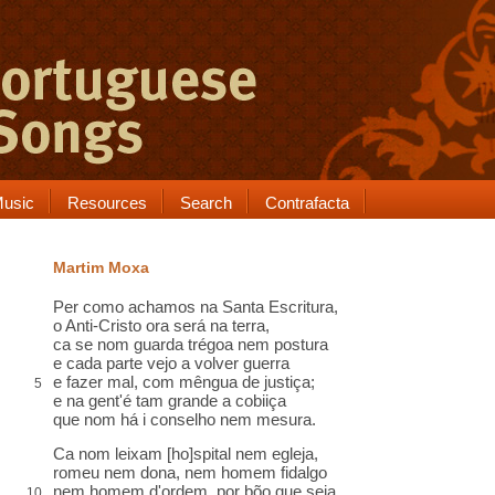
usic
Resources
Search
Contrafacta
Martim Moxa
Per como achamos na Santa Escritura,
o Anti-Cristo ora será na terra,
ca se nom guarda trégoa nem postura
e cada parte vejo a volver guerra
e fazer mal, com mêngua de justiça;
5
e na gent'é tam grande a cobiiça
que nom há i conselho nem mesura.
Ca nom leixam [ho]spital nem egleja,
romeu nem dona, nem homem fidalgo
nem homem d'ordem, por bõo que seja,
10