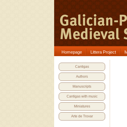
Homepage
Littera Project
M
Cantigas
Authors
Manuscripts
Cantigas with music
Miniatures
Arte de Trovar