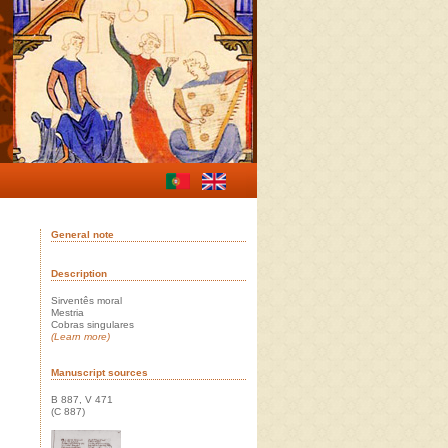
General note
Description
Sirventês moral
Mestria
Cobras singulares
(Learn more)
Manuscript sources
B 887, V 471
(C 887)