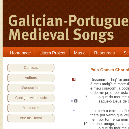
Homepage
Littera Project
Music
Resources
Se
Cantigas
Paio Gomes Charin
Authors
Disserom-m'hoj', ai am
é meu amig'almirante 
Manuscripts
e meu coraçom já pode
e dormir já, e, por est
o que do mar meu 
5
Cantigas with music
saque-o Deus de c
Miniatures
mui bem a mim,
ca
já 
triste por vento que vej
Arte de Trovar
nem por tormenta nom 
o sono, amiga; mais, se
10
o que do mar meu a