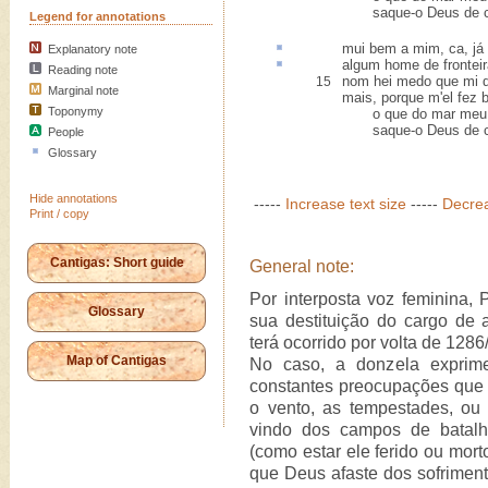
saque-o Deus de coit
Legend for annotations
mui bem a mim, ca, já
Explanatory note
algum home de
frontei
Reading note
nom hei medo que mi d
15
Marginal note
mais, porque m'el fez 
Toponymy
o que do mar meu 
saque-o Deus de coit
People
Glossary
Hide annotations
-----
Increase text size
-----
Decrea
Print / copy
Cantigas: Short guide
General note:
Por interposta voz feminina
Glossary
sua destituição do cargo de 
terá ocorrido por volta de 1286
Map of Cantigas
No caso, a donzela exprime
constantes preocupações que
o vento, as tempestades, o
vindo dos campos de batalha
(como estar ele ferido ou mort
que Deus afaste dos sofrimen