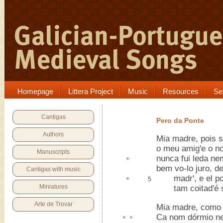
Homepage
Littera Project
Music
Resources
Se
Cantigas
Pero da Ponte
Authors
Mia madre, pois s
o meu amig'e o no
Manuscripts
nunca fui
leda
nem
bem vo-lo juro, d
Cantigas with music
madr', e el po
5
Miniatures
tam coitad'é s
Arte de Trovar
Mia madre, como 
Ca
nom
dórmio
ne