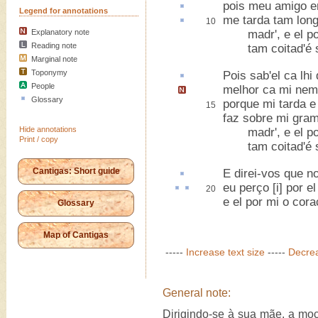
pois meu amigo 
Legend for annotations
me tarda tam lon
10
Explanatory note
madr', e el por
Reading note
tam coitad'é s
Marginal note
Toponymy
Pois sab'el
ca
lhi
People
melhor ca mi nem
Glossary
porque mi tarda 
15
faz sobre mi gram
Hide annotations
madr', e el por
Print / copy
tam coitad'é s
Cantigas: Short guide
E direi-vos que 
eu
perço
[i] por e
20
e el por mi o cor
Glossary
Map of Cantigas
-----
Increase text size
-----
Decrea
General note:
Dirigindo-se à sua mãe, a mo