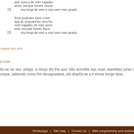
que nunca de mim hajades
amor, porque fostes morar
15
mui longi de mim e mui sem meu grado.
Esto
podedes bem creer:
que já, enquant'eu viva for,
nom hajades de mim amor,
pois morada fostes fazer
20
mui longi de mim e mui sem meu grado.
crease text size
l note:
ndo-se ao seu amigo, a moça diz-lhe que não acredita nas suas repetidas juras 
orque, sabendo como lhe desagradava, ele dispôs-se a ir morar longe dela.
Homepage
|
Site map
|
Contact us
|
Web programming and databa