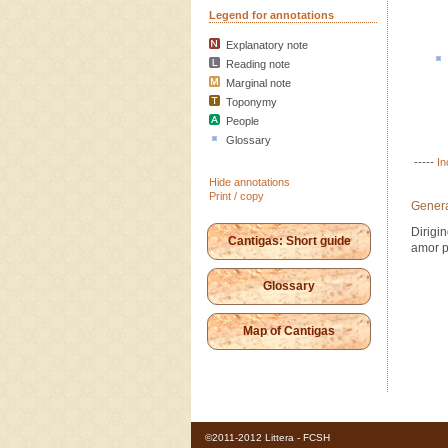
Legend for annotations
Explanatory note
Reading note
Marginal note
Toponymy
People
Glossary
-----
In
Hide annotations
Print / copy
Genera
Dirigi
Cantigas: Short guide
amor p
Glossary
Map of Cantigas
©2011-2012 Littera - FCSH