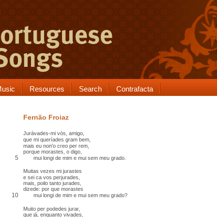
usic
Resources
Search
Contrafacta
Fernão Froiaz
Jurávades-mi vós, amigo,
que mi queríades
gram bem
,
mais eu non'o creo
per rem
,
porque morastes, o digo,
5
mui longi de mim e mui
sem meu grado
.
Muitas vezes mi jurastes
e sei ca vos
perjurades
,
mais, poilo tanto jurades,
dizede: por que morastes
10
mui longi de mim e mui sem meu grado?
Muito
per
podedes jurar,
que já, enquanto vivades,