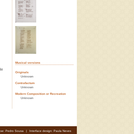
Musical versions
de
Originals
Unknown
Contrafactum
Unknown
Modern Composition or Recreation
Unknown
se: Pedro Sousa
|
Interface design: Paula Neves