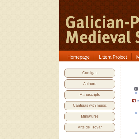
Homepage
Littera Project
M
Cantigas
Authors
Manuscripts
Cantigas with music
Miniatures
Arte de Trovar