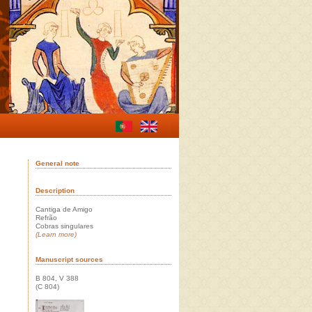
General note
Description
Cantiga de Amigo
Refrão
Cobras singulares
(Learn more)
Manuscript sources
B 804, V 388
(C 804)