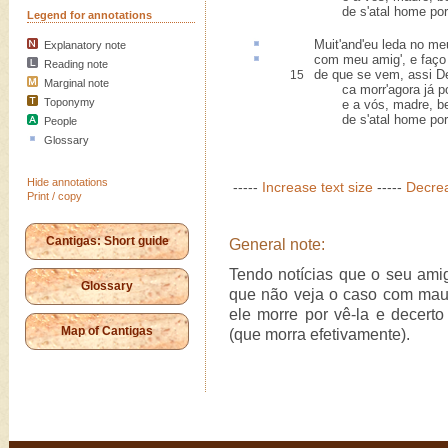
de s'atal home por 
Legend for annotations
Muit'and'eu
leda
no me
Explanatory note
com meu amig', e
faço
Reading note
de que se vem, assi D
15
Marginal note
ca morr'agora já po
Toponymy
e a vós, madre, bem
de s'atal home por 
People
Glossary
Hide annotations
-----
Increase text size
-----
Decrea
Print / copy
Cantigas: Short guide
General note:
Tendo notícias que o seu am
Glossary
que não veja o caso com maus
ele morre por vê-la e decert
Map of Cantigas
(que morra efetivamente).