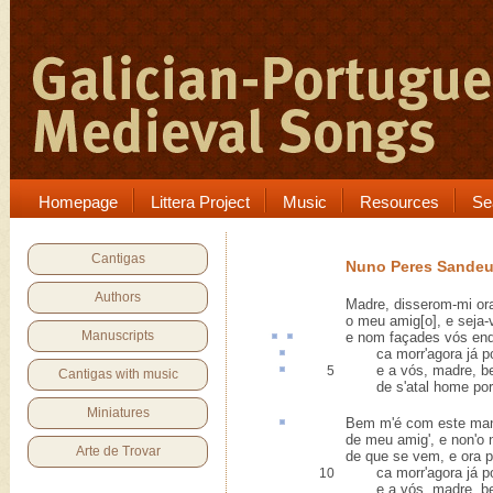
Homepage
Littera Project
Music
Resources
Se
Cantigas
Nuno Peres Sande
Authors
Madre, disserom-mi or
o meu amig[o], e seja
Manuscripts
e nom façades vós
end
ca
morr'agora já p
e a vós, madre, be
5
Cantigas with music
de s'atal home por 
Miniatures
Bem m'é com este
ma
de meu amig', e non'o 
Arte de Trovar
de que se vem, e ora p
ca morr'agora já po
10
e a vós, madre, bem