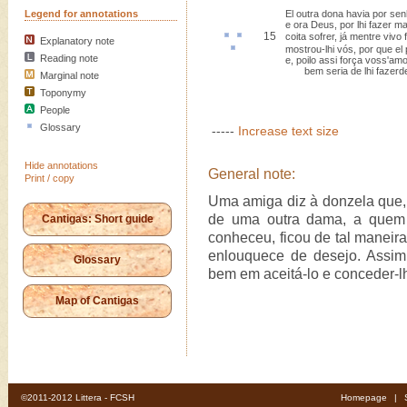
Legend for annotations
El outra dona havia por sen
e ora Deus, por lhi fazer ma
15
coita
sofrer, já
mentre
vivo f
Explanatory note
mostrou-lhi vós, por que el
Reading note
e, poilo assi força voss'amo
bem seria de lhi fazerd
Marginal note
Toponymy
People
Glossary
-----
Increase text size
Hide annotations
General note:
Print / copy
Uma amiga diz à donzela que,
de uma outra dama, a quem
Cantigas: Short guide
conheceu, ficou de tal manei
enlouquece de desejo. Assim 
Glossary
bem em aceitá-lo e conceder-l
Map of Cantigas
©2011-2012 Littera - FCSH
Homepage
|