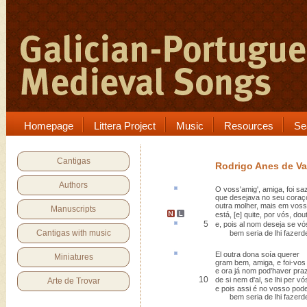
Homepage
Littera Project
Music
Resources
Se
Cantigas
Rodrigo Anes de V
Authors
O voss'amig', amiga, foi
sa
que desejava no seu cora
outra molher, mais em vos
Manuscripts
está, [e] quite
, por vós, dou
5
e, pois
al
nom deseja se vó
Cantigas with music
bem seria de lhi fazerd
El outra dona
soía
querer
Miniatures
gram bem, amiga, e foi-vos
e ora já nom pod'haver pra
10
de si nem d'al, se lhi per 
Arte de Trovar
e pois assi é no vosso pode
bem seria de lhi fazerd