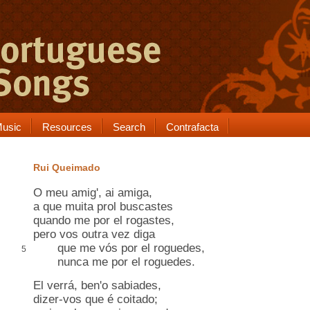
usic
Resources
Search
Contrafacta
Rui Queimado
O meu amig', ai amiga,
a que muita
prol
buscastes
quando me por el rogastes,
pero
vos outra vez diga
que me vós por el roguedes,
5
nunca me por el roguedes.
El
verrá
, ben'o
sabiades
,
dizer-vos que é coitado;