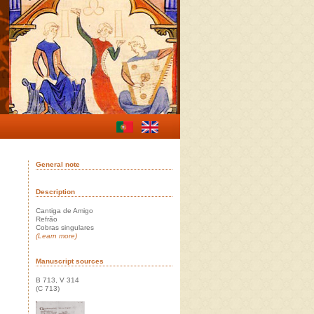
General note
Description
Cantiga de Amigo
Refrão
Cobras singulares
(Learn more)
Manuscript sources
B 713, V 314
(C 713)