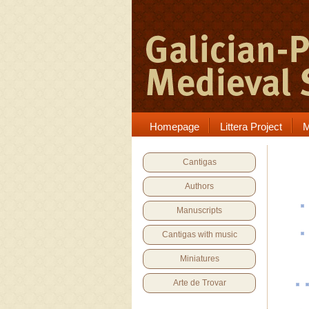
Homepage
Littera Project
M
Cantigas
Authors
Manuscripts
Cantigas with music
Miniatures
Arte de Trovar