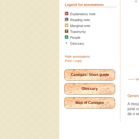
Legend for annotations
Explanatory note
Reading note
Marginal note
Toponymy
People
Glossary
Hide annotations
Print / copy
Cantigas: Short guide
-----
In
Glossary
Genera
Map of Cantigas
A moça
jurar 
de o s