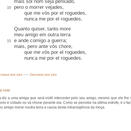
mais
sol nom
seja pensado,
pero o morrer vejades,
10
que me vós por el roguedes,
nunca me por el roguedes.
Quanto quiser, tanto more
meu amigo em outra terra
e ande comigo a guerra;
15
mais, pero ante vós chore,
que me vós por el roguedes,
nunca me por el roguedes.
crease text size
-----
Decrease text size
l note:
 diz a uma amiga que será inútil interceder pelo seu amigo, mesmo que ele lhe 
como é coitado ou vá chorar perante ela. Como se percebe na última estrofe, é o fac
eu amigo morar noutra terra a causa desta intransigência da moça.