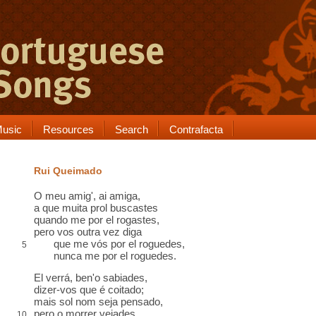
usic
Resources
Search
Contrafacta
Rui Queimado
O meu amig', ai amiga,
a que muita prol buscastes
quando me por el rogastes,
pero vos outra vez diga
que me vós por el roguedes,
5
nunca me por el roguedes.
El verrá, ben'o sabiades,
dizer-vos que é coitado;
mais sol nom seja pensado,
pero o morrer vejades,
10