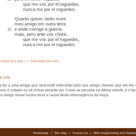
que me vós por el roguedes,
nunca me por el roguedes.
Quanto quiser, tanto more
meu amigo em outra terra
e ande comigo a guerra;
15
mais, pero ante vós chore,
que me vós por el roguedes,
nunca me por el roguedes.
crease text size
-----
Decrease text size
l note:
 diz a uma amiga que será inútil interceder pelo seu amigo, mesmo que ele lhe 
como é coitado ou vá chorar perante ela. Como se percebe na última estrofe, é o fac
eu amigo morar noutra terra a causa desta intransigência da moça.
Homepage
|
Site map
|
Contact us
|
Web programming and databa