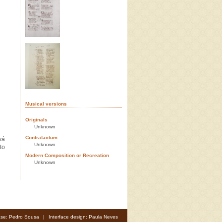
Musical versions
Originals
Unknown
Contrafactum
vá
Unknown
to
Modern Composition or Recreation
Unknown
se: Pedro Sousa
|
Interface design: Paula Neves