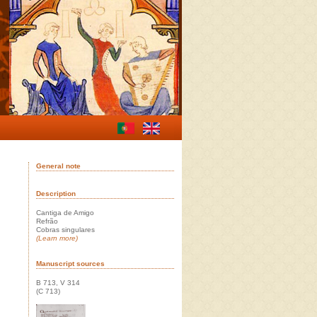
General note
Description
Cantiga de Amigo
Refrão
Cobras singulares
(Learn more)
Manuscript sources
B 713, V 314
(C 713)