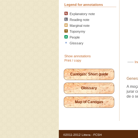
Legend for annotations
Explanatory note
Reading note
Marginal note
Toponymy
People
Glossary
Show annotations
Print / copy
-----
In
Cantigas: Short guide
Genera
A moça
Glossary
jurar 
de o s
Map of Cantigas
©2011-2012 Littera - FCSH