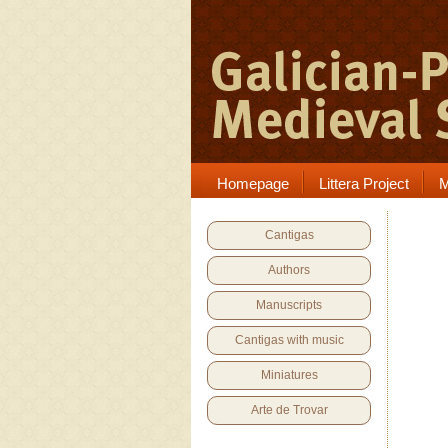
Homepage
Littera Project
M
Cantigas
Authors
Manuscripts
Cantigas with music
Miniatures
Arte de Trovar