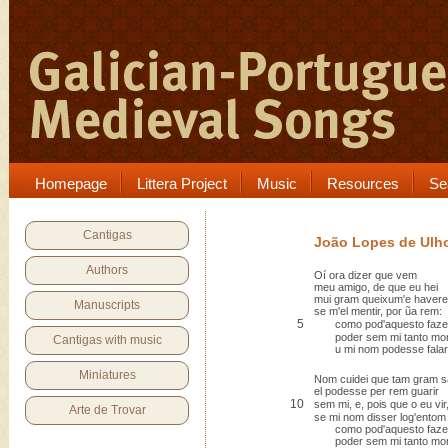
Homepage
Littera Project
Music
Resources
Se
Cantigas
João Lopes de Ulh
Authors
Oí ora dizer que vem
meu amigo, de que eu hei
mui gram queixum'e haverei
Manuscripts
se m'el mentir, por ũa rem:
5
como pod'aquesto faze
poder sem mi tanto mor
Cantigas with music
u mi nom podesse falar
Miniatures
Nom cuidei que tam gram 
el podesse per rem guarir
10
sem mi, e, pois que o eu vir
Arte de Trovar
se mi nom disser log'entom
como pod'aquesto faze
poder sem mi tanto mor