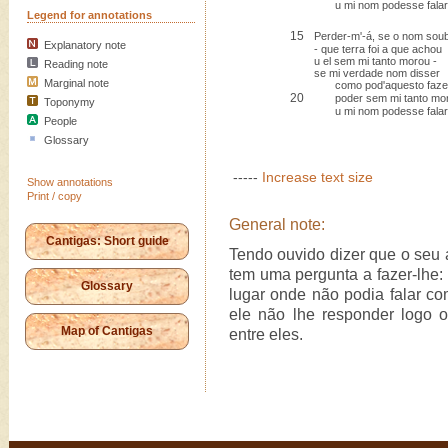
u mi nom podesse falar
Legend for annotations
15
Perder-m'-á, se o nom sou
Explanatory note
- que terra foi a que achou
u el sem mi tanto morou -
Reading note
se mi verdade nom disser
Marginal note
como pod'aquesto faze
20
poder sem mi tanto mor
Toponymy
u mi nom podesse falar
People
Glossary
-----
Increase text size
Show annotations
Print / copy
General note:
Cantigas: Short guide
Tendo ouvido dizer que o seu 
tem uma pergunta a fazer-lhe
Glossary
lugar onde não podia falar co
ele não lhe responder logo o
Map of Cantigas
entre eles.