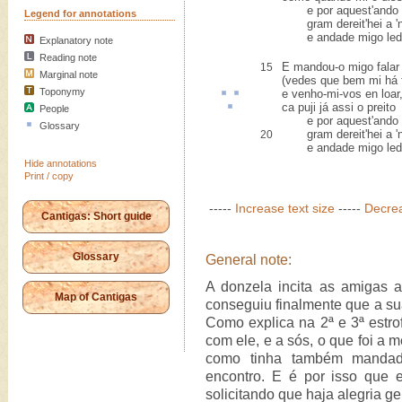
e por aquest'ando l
Legend for annotations
gram dereit'hei a 'n
e andade migo led
Explanatory note
Reading note
E mandou-o migo falar
15
Marginal note
(vedes que bem mi há f
Toponymy
e venho-mi-vos
en
loar
ca
puji já assi o preito
People
e por aquest'ando l
Glossary
gram dereit'hei a 'n
20
e andade migo led
Hide annotations
Print / copy
-----
Increase text size
-----
Decrea
Cantigas: Short guide
Glossary
General note:
A donzela incita as amigas 
Map of Cantigas
conseguiu finalmente que a s
Como explica na 2ª e 3ª estro
com ele, e a sós, o que foi a 
como tinha também mandad
encontro. E é por isso que 
solicitando que haja alegria ge