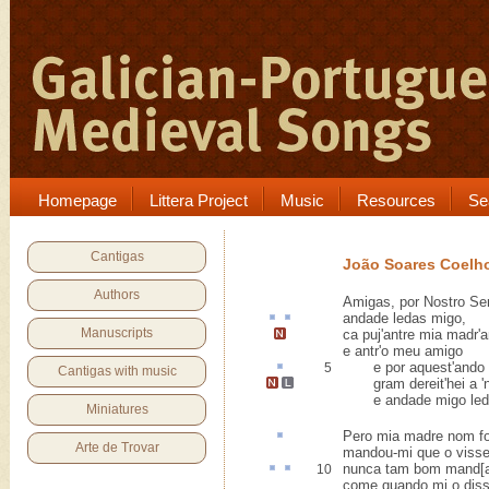
Homepage
Littera Project
Music
Resources
Se
Cantigas
João Soares Coelh
Authors
Amigas, por Nostro Se
andade
ledas
migo
,
Manuscripts
ca puj'antre mia madr'
e antr'o meu amigo
e por
aquest
'ando 
5
Cantigas with music
gram dereit'hei
a '
e andade migo led
Miniatures
Pero
mia madre nom fos
Arte de Trovar
mandou-mi que o visse
nunca tam bom
mand[
10
come quando mi o dis