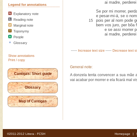
ai madre, perderei 
Legend for annotations
Se por mi morrer, perd
Explanatory note
e pesar-mi-á, se o nom 
Reading note
pois per al nom pode gu
15
bem vos juro, per bõa f
Marginal note
e se assi morrer po
Toponymy
ai madre, perderei 
People
Glossary
-----
Increase text size
-----
Decrease text s
Show annotations
Print / copy
General note:
Cantigas: Short guide
A donzela tenta convencer a sua mãe a
vai acabar por morrer e ela ficará mal vis
Glossary
Map of Cantigas
©2011-2012 Littera - FCSH
Homepage
|