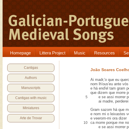
Homepage
Littera Project
Music
Resources
Se
Cantigas
João Soares Coelh
Authors
Ai madr,'o que eu que
nom lh'ous'eu ante vós 
Manuscripts
e há end'el tam gram p
que dizem que morre p
e se assi morrer po
5
Cantigas with music
ai madre, perderei 
Miniatures
Gram sazom há que me
e nom mi o leixastes v
Arte de Trovar
e veerom-mi ora dizer
ca morre porque me no
10
e se assi morrer po