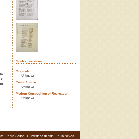
Musical versions
Originals
la
Unknown
3ª
Contrafactum
mo
Unknown
Modern Composition or Recreation
Unknown
se: Pedro Sousa
|
Interface design: Paula Neves