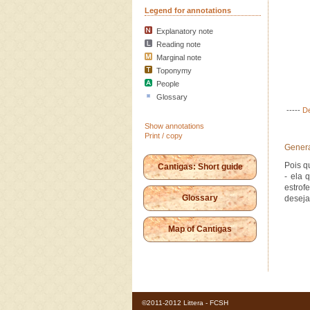
Legend for annotations
Explanatory note
Reading note
Marginal note
Toponymy
People
Glossary
-----
De
Show annotations
Print / copy
Genera
Pois q
Cantigas: Short guide
- ela 
estrof
Glossary
deseja
Map of Cantigas
©2011-2012 Littera - FCSH