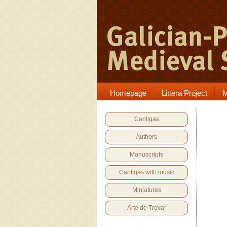
Homepage
Littera Project
M
Cantigas
Authors
Manuscripts
Cantigas with music
Miniatures
Arte de Trovar