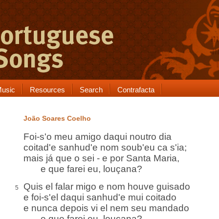
usic
Resources
Search
Contrafacta
João Soares Coelho
Foi-s'o meu amigo daqui noutro dia
coitad'e sanhud'e nom soub'eu ca s'ia;
mais já que o sei - e por Santa Maria,
e que farei eu, louçana?
Quis el falar migo e nom houve guisado
5
e foi-s'el daqui sanhud'e mui coitado
e nunca depois vi el nem seu mandado
e que farei eu, louçana?