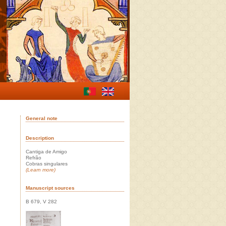
General note
Description
Cantiga de Amigo
Refrão
Cobras singulares
(Learn more)
Manuscript sources
B 679, V 282