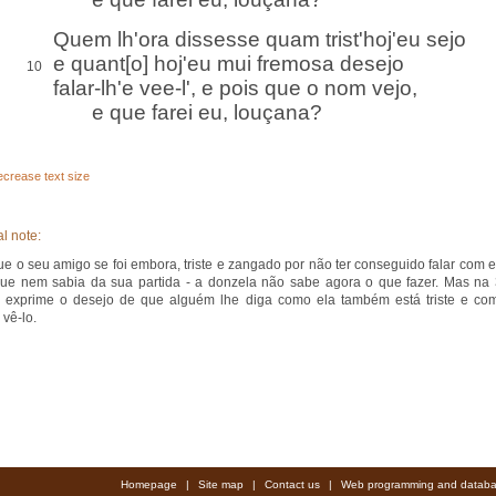
Quem lh'ora dissesse quam trist'hoj'eu sejo
e quant[o] hoj'eu mui fremosa desejo
10
falar-lh'e vee-l', e pois que o nom vejo,
e que farei eu, louçana?
crease text size
l note:
ue o seu amigo se foi embora, triste e zangado por não ter conseguido falar com e
que nem sabia da sua partida - a donzela não sabe agora o que fazer. Mas na 
e exprime o desejo de que alguém lhe diga como ela também está triste e co
 vê-lo.
Homepage
|
Site map
|
Contact us
|
Web programming and databa