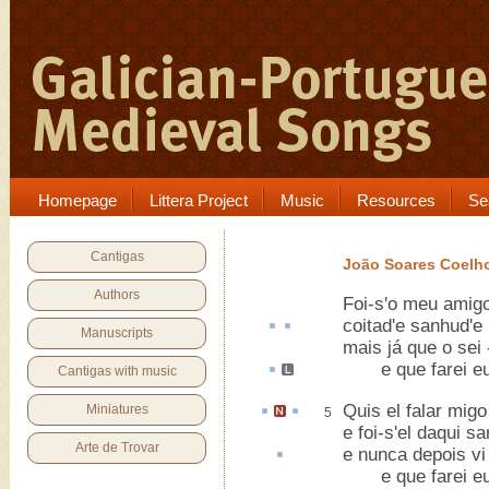
Homepage
Littera Project
Music
Resources
Se
Cantigas
João Soares Coelh
Authors
Foi-s'o meu amigo
coitad'e
sanhud
'e
Manuscripts
mais já que o sei 
e que farei e
Cantigas with music
Quis el falar
migo
Miniatures
5
e foi-s'el daqui s
Arte de Trovar
e nunca depois v
e que farei eu,