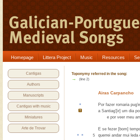
Homepage
Littera Project
Music
Resources
Se
Cantigas
Toponymy referred in the song:
→
(line 2)
Authors
Airas Carpancho
Manuscripts
Por fazer romaria
pug'
Cantigas with music
a
Santiag'
[ir] um dia p
e por veer meu amig
Miniatures
Arte de Trovar
E se fezer [bom] temp
querrei
andar mui
leda
5