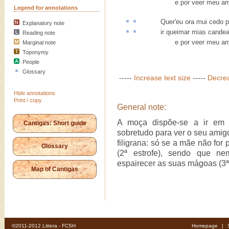
e por veer meu amig
Legend for annotations
Quer'eu ora mui
cedo
p
Explanatory note
ir queimar mias
cande
Reading note
e por veer meu amig
Marginal note
Toponymy
People
Glossary
-----
Increase text size
-----
Decrea
Hide annotations
Print / copy
General note:
A moça dispõe-se a ir em r
Cantigas: Short guide
sobretudo para ver o seu amig
filigrana: só se a mãe não for
Glossary
(2ª estrofe), sendo que n
espairecer as suas mágoas (3ª 
Map of Cantigas
©2011-2012 Littera - FCSH
Homepage
|