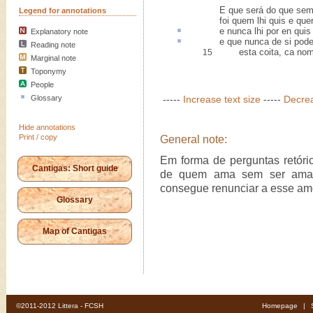
E que será do que sem
Legend for annotations
foi quem lhi quis e que
e nunca lhi por en quis
Explanatory note
e que nunca de si pod
Reading note
esta coita, ca nom 
15
Marginal note
Toponymy
People
Glossary
-----
Increase text size
-----
Decrea
Hide annotations
Print / copy
General note:
Em forma de perguntas retóri
Cantigas: Short guide
de quem ama sem ser amad
consegue renunciar a esse amo
Glossary
Map of Cantigas
©2011-2012 Littera - FCSH
Homepage
|