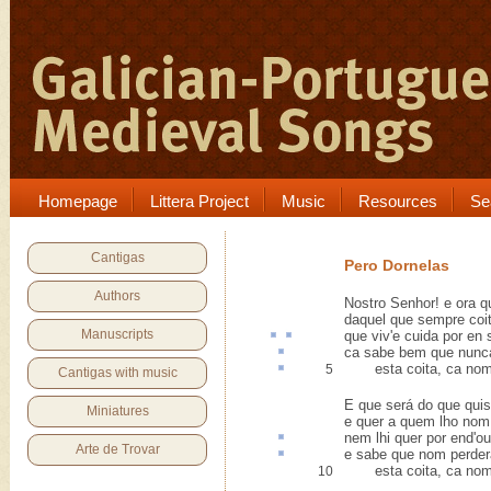
Homepage
Littera Project
Music
Resources
Se
Cantigas
Pero Dornelas
Authors
Nostro Senhor! e ora q
daquel que sempre coi
Manuscripts
que viv'e cuida
por en
ca sabe bem que nunc
esta
coita
, ca no
5
Cantigas with music
E que será do que qui
Miniatures
e quer a quem lho nom 
nem lhi quer
por end
'o
Arte de Trovar
e sabe que nom perde
esta coita, ca nom 
10