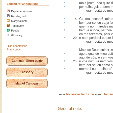
mais [nom]
sõo quite
d
Legend for annotations
per nulha guisa
, sem m
gram coita do meu
Explanatory note
Reading note
Ca,
mal pecado
!, mia 
15
Marginal note
bem
per
sei eu ca já 's
Toponymy
que mi nom faredes ma
bem já nunca,
per bõa 
People
ca me fezestes, pois v
Glossary
e nom perderei eu
per i
20
gram coita do meu
Hide annotations
Print / copy
Mais se Deus quiser, m
agora quando m'eu
qui
aqui de vós, e sem vós
Cantigas: Short guide
u
vos nom vir nem vos 
25
bem per sei eu como s
morrerei eu, e
tolher-s'
Glossary
gram coita do meu
Map of Cantigas
-----
Increase text size
-----
Decrea
General note: