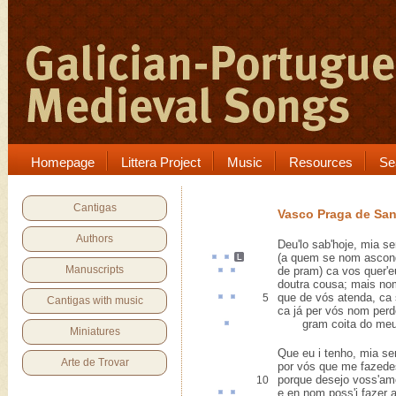
Homepage
Littera Project
Music
Resources
Se
Cantigas
Vasco Praga de Sa
Authors
Deu'lo sab'hoje, mia se
(a quem se nom
ascon
Manuscripts
de pram
)
ca
vos quer'e
doutra cousa; mais no
que de vós
atenda
,
ca
5
Cantigas with music
ca já per vós nom perd
gram
coita
do meu
Miniatures
Que eu i tenho, mia se
Arte de Trovar
por vós que me fazede
porque desejo voss'am
10
e
en
nom poss'i fazer
a