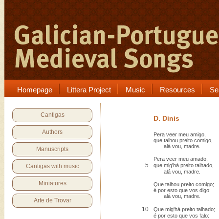
Homepage
Littera Project
Music
Resources
Se
Cantigas
D. Dinis
Authors
Pera veer meu amigo,
que talhou preito comigo,
alá vou, madre.
Manuscripts
Pera veer meu amado,
5
que mig'há preito talhado,
Cantigas with music
alá vou, madre.
Miniatures
Que talhou preito comigo;
é por esto que vos digo:
alá vou, madre.
Arte de Trovar
10
Que mig'há preito talhado;
é por esto que vos falo: