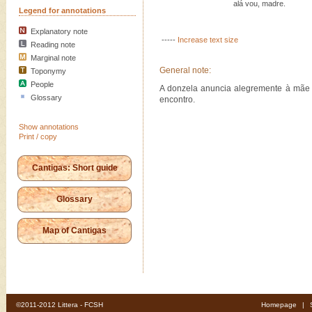
alá vou, madre.
Legend for annotations
Explanatory note
-----
Increase text size
Reading note
Marginal note
General note:
Toponymy
People
A donzela anuncia alegremente à mãe 
Glossary
encontro.
Show annotations
Print / copy
Cantigas: Short guide
Glossary
Map of Cantigas
©2011-2012 Littera - FCSH
Homepage
|