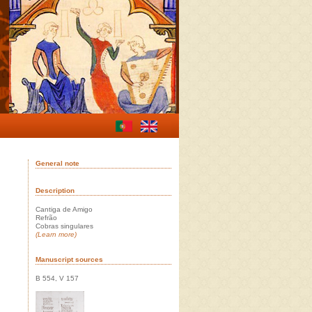
General note
Description
Cantiga de Amigo
Refrão
Cobras singulares
(Learn more)
Manuscript sources
B 554, V 157