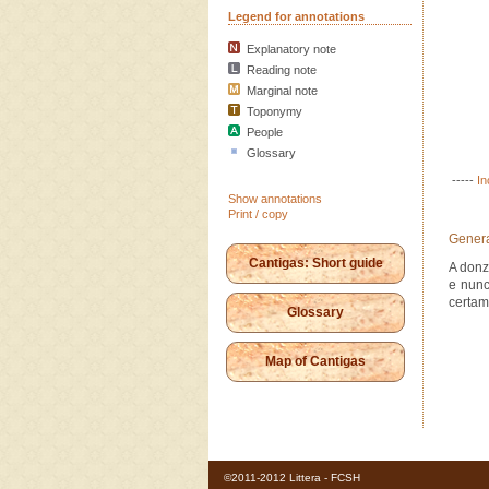
Legend for annotations
Explanatory note
Reading note
Marginal note
Toponymy
People
Glossary
-----
In
Show annotations
Print / copy
Genera
Cantigas: Short guide
A donz
e nunc
certame
Glossary
Map of Cantigas
©2011-2012 Littera - FCSH