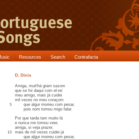
usic
Resources
Search
Contrafacta
D. Dinis
Amiga, muit'há gram sazom
que se foi daqui com el-rei
meu amigo, mais já cuidei
mil vezes no meu coraçom
que algur morreu com pesar,
5
pois nom tornou migo falar.
Por que tarda tam muito lá
e nunca me tornou veer,
amiga, si veja prazer,
mais de mil vezes cuidei já
10
que algur morreu com pesar,