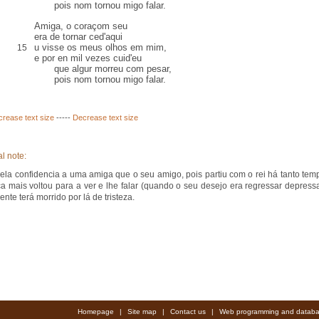
pois nom tornou migo falar.
Amiga, o coraçom seu
era de tornar ced'aqui
u visse os meus olhos em mim,
15
e por en mil vezes cuid'eu
que algur morreu com pesar,
pois nom tornou migo falar.
crease text size
-----
Decrease text size
l note:
ela confidencia a uma amiga que o seu amigo, pois partiu com o rei há tanto tem
a mais voltou para a ver e lhe falar (quando o seu desejo era regressar depressa
nte terá morrido por lá de tristeza.
Homepage
|
Site map
|
Contact us
|
Web programming and databa