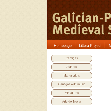
Homepage
Littera Project
M
Cantigas
Authors
Manuscripts
Cantigas with music
Miniatures
Arte de Trovar