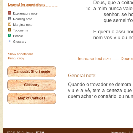
Deus, que a coita
Legend for annotations
a mim nunca vale
10
Explanatory note
senhor, se hoj'
Reading note
que semelh'o v
Marginal note
Toponymy
E quem o assi no
People
nom vos viu ou n
Glossary
Show annotations
-----
Increase text size
-----
Decrea
Print / copy
Cantigas: Short guide
General note:
Quando o trovador se demora 
Glossary
viu e a vê, tem a certeza que
quem achar o contrário, ou nun
Map of Cantigas
©2011-2012 Littera - FCSH
Homepage
|