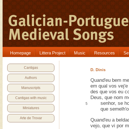
Homepage
Littera Project
Music
Resources
Se
Cantigas
D. Dinis
Authors
Quand'eu bem me
em qual vos vej'e 
Manuscripts
des que vos eu c
Deus, que nom m
Cantigas with music
senhor, se hoj
5
Miniatures
que semelh'o v
Arte de Trovar
Quand'eu a belda
vejo, que vi por 