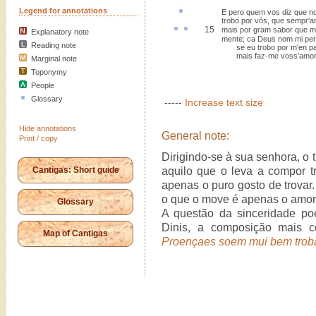
Legend for annotations
E
pero
quem vos diz que n
trobo por vós, que sempr'a
15
mais por gram
sabor
que m
Explanatory note
mente; ca Deus nom mi pe
Reading note
se eu trobo por m'en pa
mais faz-me voss'amor 
Marginal note
Toponymy
People
Glossary
-----
Increase text size
Hide annotations
General note:
Print / copy
Dirigindo-se à sua senhora, o
Cantigas: Short guide
aquilo que o leva a compor 
apenas o puro gosto de trovar
o que o move é apenas o amor e
Glossary
A questão da sinceridade po
Dinis, a composição mais c
Map of Cantigas
Proençaes soem mui bem trob