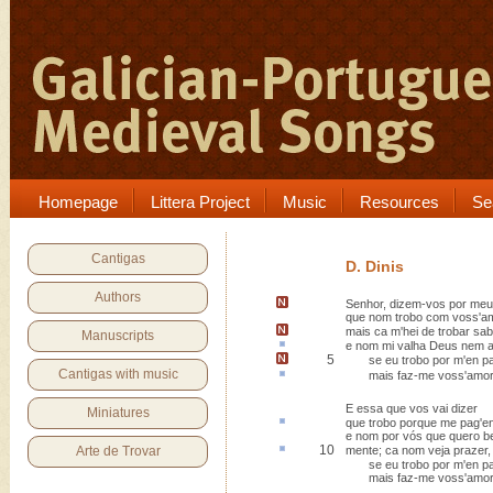
Homepage
Littera Project
Music
Resources
Se
Cantigas
D. Dinis
Authors
Senhor, dizem-vos
por meu
que nom trobo com voss'am
mais ca m'hei de trobar sa
Manuscripts
e nom mi valha Deus nem
a
5
se eu trobo por m'en p
Cantigas with music
mais
faz-me voss'amor 
E essa que vos vai dizer
Miniatures
que trobo porque me pag'
e
e nom por vós que quero b
10
Arte de Trovar
mente;
ca
nom veja prazer,
se eu trobo por m'en pa
mais faz-me voss'amor 